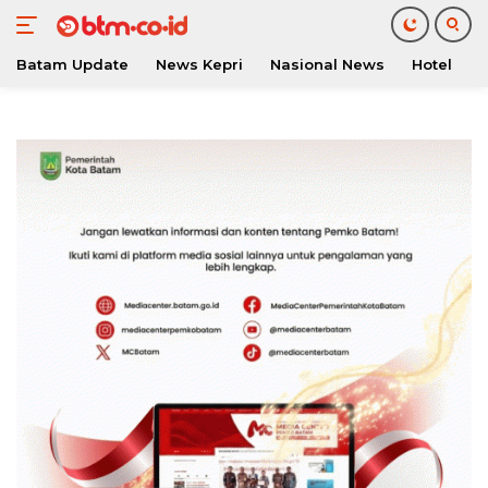
Batam Update
News Kepri
Nasional News
Hotel
O
Langsung
ke
konten