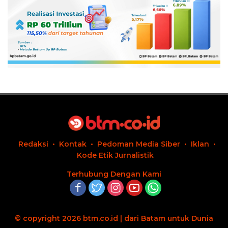
Redaksi
Kontak
Pedoman Media Siber
Iklan
Kode Etik Jurnalistik
Terhubung Dengan Kami
© copyright 2026 btm.co.id | dari Batam untuk Dunia