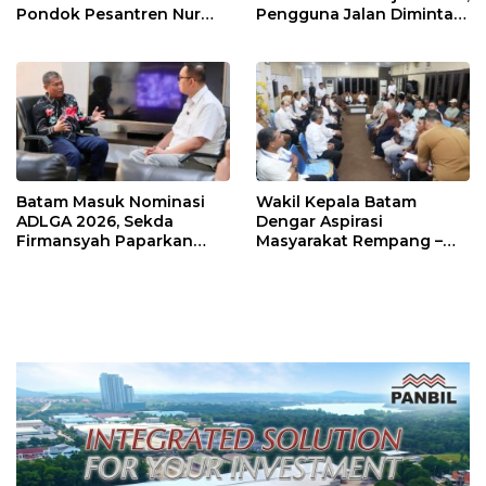
Pondok Pesantren Nur
Pengguna Jalan Diminta
Iman di Pulau Kasu, Iman
Ekstra Hati-hati
Sutiawan Cek Kesiapan
Batam Masuk Nominasi
Wakil Kepala Batam
ADLGA 2026, Sekda
Dengar Aspirasi
Firmansyah Paparkan
Masyarakat Rempang –
Transformasi Digital
Galang: Pastikan
Berbasis Data
Pembangunan Sekolah
Rakyat Berorientasi
Pengembangan Masa
Depan Pendidikan