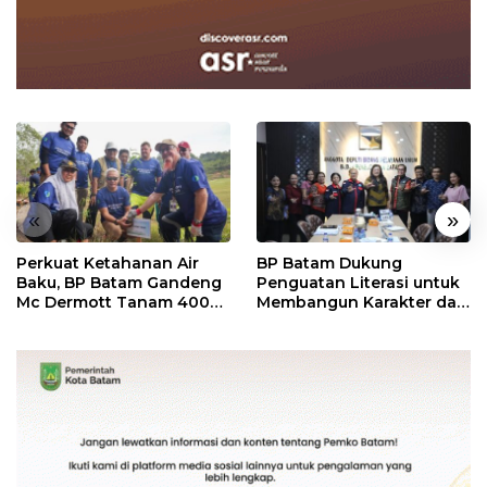
«
»
Perkuat Ketahanan Air
BP Batam Dukung
Baku, BP Batam Gandeng
Penguatan Literasi untuk
Mc Dermott Tanam 400
Membangun Karakter dan
Bambu Betung di
Kebhinekaan Bagi
Bendungan Sei Nongsa
Generasi Masa Depan