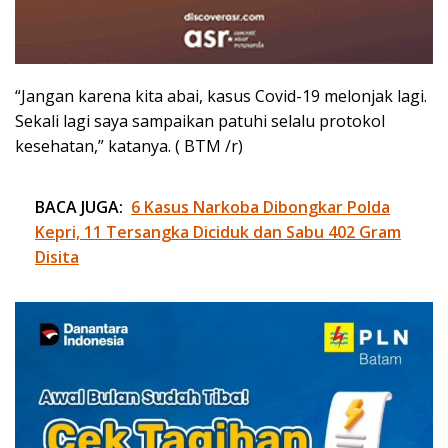
“Jangan karena kita abai, kasus Covid-19 melonjak lagi.
Sekali lagi saya sampaikan patuhi selalu protokol
kesehatan,” katanya. ( BTM /r)
BACA JUGA:
6 Kasus Narkoba Dibongkar Polda
Kepri, 11 Tersangka Diciduk dan Sabu 402 Gram
Disita