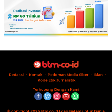
Redaksi
Kontak
Pedoman Media Siber
Iklan
Kode Etik Jurnalistik
Terhubung Dengan Kami
© copyright 2026 btm.co.id | dari Batam untuk Dunia