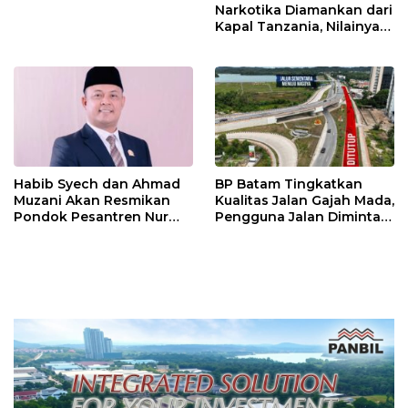
Narkotika Diamankan dari
Kapal Tanzania, Nilainya
Tembus Rp4,55 Triliun
Habib Syech dan Ahmad
BP Batam Tingkatkan
Muzani Akan Resmikan
Kualitas Jalan Gajah Mada,
Pondok Pesantren Nur
Pengguna Jalan Diminta
Iman di Pulau Kasu, Iman
Ekstra Hati-hati
Sutiawan Cek Kesiapan