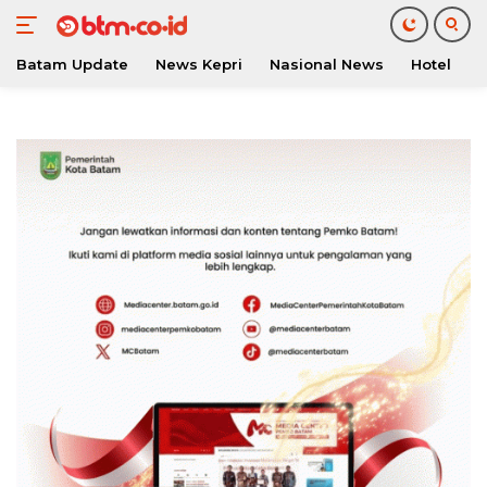
Batam Update
News Kepri
Nasional News
Hotel
O
Langsung
ke
konten