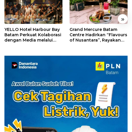
«
»
YELLO Hotel Harbour Bay
Grand Mercure Batam
Batam Perkuat Kolaborasi
Centre Hadirkan “Flavours
dengan Media melalui
of Nusantara”, Rayakan
YELLO Connect
HUT RI dengan Cita Rasa
Kuliner Indonesia