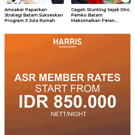
Amsakar Paparkan
Cegah Stunting Sejak Dini,
Strategi Batam Sukseskan
Pemko Batam
Program 3 Juta Rumah
Maksimalkan Peran
Posyandu