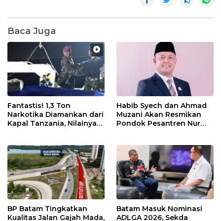
Baca Juga
Fantastis! 1,3 Ton
Habib Syech dan Ahmad
Narkotika Diamankan dari
Muzani Akan Resmikan
Kapal Tanzania, Nilainya
Pondok Pesantren Nur
Tembus Rp4,55 Triliun
Iman di Pulau Kasu, Iman
Sutiawan Cek Kesiapan
BP Batam Tingkatkan
Batam Masuk Nominasi
Kualitas Jalan Gajah Mada,
ADLGA 2026, Sekda