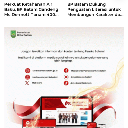
Perkuat Ketahanan Air
BP Batam Dukung
Baku, BP Batam Gandeng
Penguatan Literasi untuk
Mc Dermott Tanam 400
Membangun Karakter dan
Bambu Betung di
Kebhinekaan Bagi
Bendungan Sei Nongsa
Generasi Masa Depan