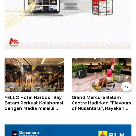
«
»
YELLO Hotel Harbour Bay
Grand Mercure Batam
Batam Perkuat Kolaborasi
Centre Hadirkan “Flavours
dengan Media melalui
of Nusantara”, Rayakan
YELLO Connect
HUT RI dengan Cita Rasa
Kuliner Indonesia