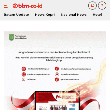
Batam Update
News Kepri
Nasional News
Hotel
O
Langsung
ke
konten