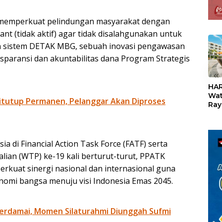
 memperkuat pelindungan masyarakat dengan
 (tidak aktif) agar tidak disalahgunakan untuk
kan sistem DETAK MBG, sebuah inovasi pengawasan
sparansi dan akuntabilitas dana Program Strategis
«
HAR
Wat
itutup Permanen, Pelanggar Akan Diproses
Ray
Teb
Dis
24
di Financial Action Task Force (FATF) serta
ian (WTP) ke-19 kali berturut-turut, PPATK
uat sinergi nasional dan internasional guna
onomi bangsa menuju visi Indonesia Emas 2045.
erdamai, Momen Silaturahmi Diunggah Sufmi