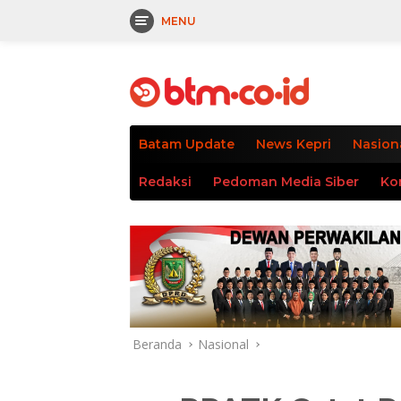
MENU
Langsung
tutup
ke
konten
Batam Update
News Kepri
Nasion
Redaksi
Pedoman Media Siber
Ko
Beranda
Nasional