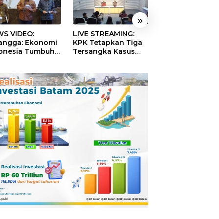
»
S VIDEO:
LIVE STREAMING:
TERBONGKAR!
langga: Ekonomi
KPK Tetapkan Tiga
Ratusan Rekeni
onesia Tumbuh
Tersangka Kasus
Virtual SPPG Fikt
9 Persen pada
Dugaan Korupsi
Diduga Terima 
ester II 2026
Digitalisasi SPBU
Rp311 Miliar, Ka
Pertamina
Dilaporkan ke
Kejaksaan