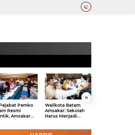
tutup
»
 Pejabat Pemko
Walikota Batam
Ekonomi Batam
am Resmi
Amsakar: Sekolah
Diproyeksikan
antik, Amsakar
Harus Menjadi
Tumbuh hingga 
ankan Integritas
Ruang Aman bagi
Persen, Pemko
 Pelayanan
Anak untuk Tumbuh
Naikkan Target
dan Berprestasi
Pendapatan Da