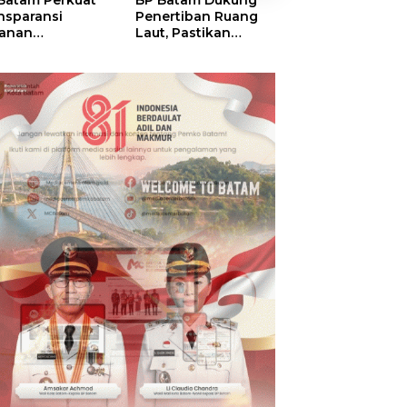
Batam Perkuat
BP Batam Dukung
BP Batam Verifik
nsparansi
Penertiban Ruang
Alokasi Lahan L
anan
Laut, Pastikan
Era 2002–2015,
tanahan, Alokasi
Pemanfaatan Sesuai
Amsakar: Tata
ah Reguler
Aturan
Ulang Demi
era Hadir Melalui
Kepastian Huk
S
dan Investasi