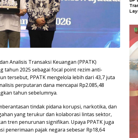
BP 
Tra
Lay
Per
Tan
Seg
LM
dan Analisis Transaksi Keuangan (PPATK)
g tahun 2025 sebagai focal point rezim anti-
un tersebut, PPATK mengelola lebih dari 43,7 juta
alisis perputaran dana mencapai Rp2.085,48
ingkan tahun sebelumnya.
erantasan tindak pidana korupsi, narkotika, dan
gahan yang terukur dan kolaborasi lintas sektor,
an tren penurunan signifikan. Upaya PPATK juga
asi penerimaan pajak negara sebesar Rp18,64