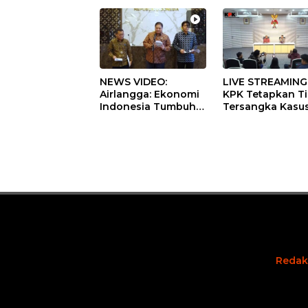
NEWS VIDEO:
LIVE STREAMING
Airlangga: Ekonomi
KPK Tetapkan T
Indonesia Tumbuh
Tersangka Kasu
5,29 Persen pada
Dugaan Korupsi
Semester II 2026
Digitalisasi SPB
Pertamina
Redak