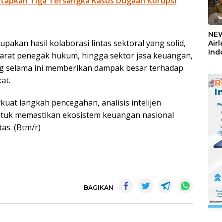
tapkan Tiga Tersangka Kasus Dugaan Korupsi
«
NEW
akan hasil kolaborasi lintas sektoral yang solid,
Air
Ind
parat penegak hukum, hingga sektor jasa keuangan,
5,2
ng selama ini memberikan dampak besar terhadap
Sem
at.
t langkah pencegahan, analisis intelijen
untuk memastikan ekosistem keuangan nasional
tas. (Btm/r)
BAGIKAN