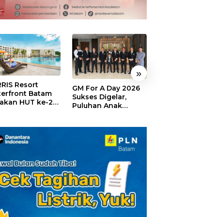
»
RIS Resort
SELAMAT!,
GM For A Day 2026
erfront Batam
Wyndham Panbi
Sukses Digelar,
akan HUT ke-24,
Batam Raih
Puluhan Anak
ar Giveaway dan
Penghargaan Ho
Rasakan Jadi
kon Menginap
Premium Terbai
General Manager
%
Versi Trip.com
Hotel Sehari