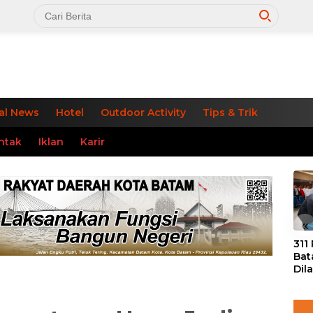
al News
Hotel
Outdoor Activity
Tips & Trik
ntak
Iklan
Karir
«
311
Bat
Dil
Tek
dan