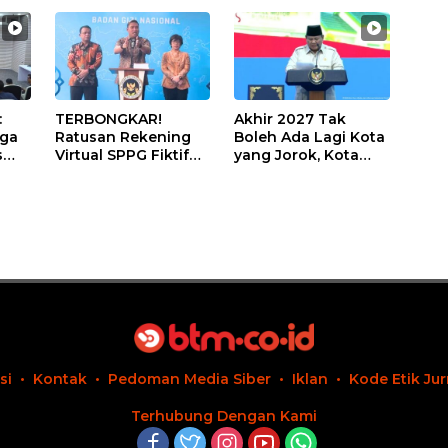
:
TERBONGKAR!
Akhir 2027 Tak
iga
Ratusan Rekening
Boleh Ada Lagi Kota
s
Virtual SPPG Fiktif
yang Jorok, Kota
Diduga Terima Dana
Terbersih Dapat
U
Rp311 Miliar, Kasus
Rp20 Miliar
Dilaporkan ke
Kejaksaan
si
Kontak
Pedoman Media Siber
Iklan
Kode Etik Jur
Terhubung Dengan Kami