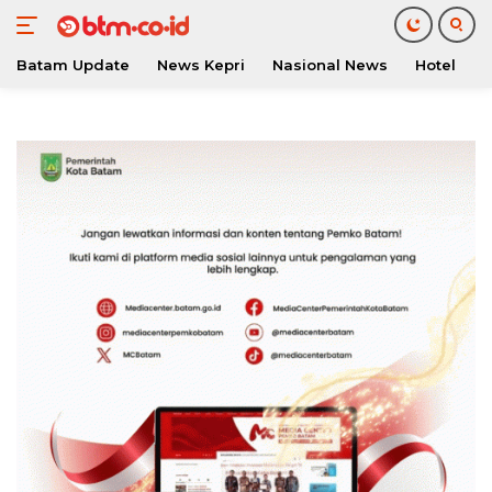
Batam Update
News Kepri
Nasional News
Hotel
O
Langsung
ke
konten