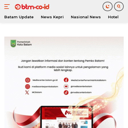
Batam Update
News Kepri
Nasional News
Hotel
O
Langsung
ke
konten