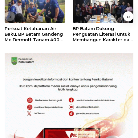
«
»
Perkuat Ketahanan Air
BP Batam Dukung
Baku, BP Batam Gandeng
Penguatan Literasi untuk
Mc Dermott Tanam 400
Membangun Karakter dan
Bambu Betung di
Kebhinekaan Bagi
Bendungan Sei Nongsa
Generasi Masa Depan