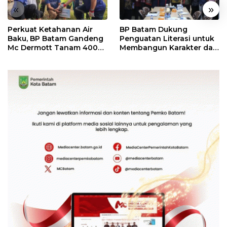
«
»
Perkuat Ketahanan Air
BP Batam Dukung
Baku, BP Batam Gandeng
Penguatan Literasi untuk
Mc Dermott Tanam 400
Membangun Karakter dan
Bambu Betung di
Kebhinekaan Bagi
Bendungan Sei Nongsa
Generasi Masa Depan