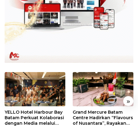
«
»
YELLO Hotel Harbour Bay
Grand Mercure Batam
Batam Perkuat Kolaborasi
Centre Hadirkan “Flavours
dengan Media melalui
of Nusantara”, Rayakan
YELLO Connect
HUT RI dengan Cita Rasa
Kuliner Indonesia