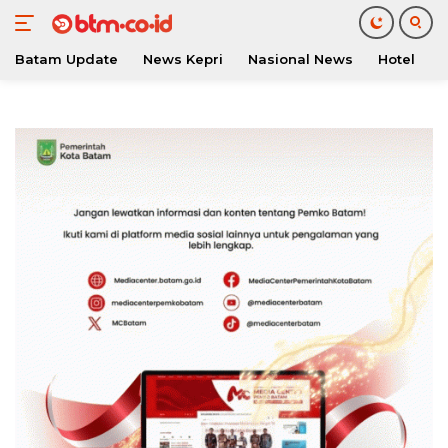
Batam Update
News Kepri
Nasional News
Hotel
O
Langsung
ke
konten