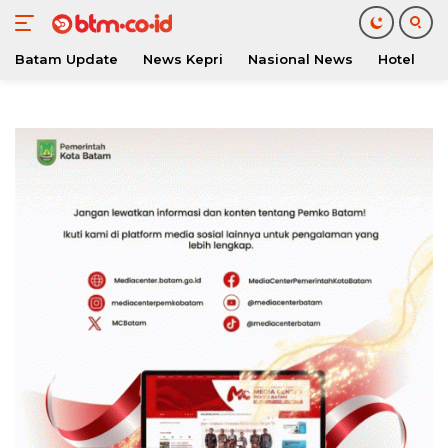
Batam Update
News Kepri
Nasional News
Hotel
O
Langsung
ke
konten