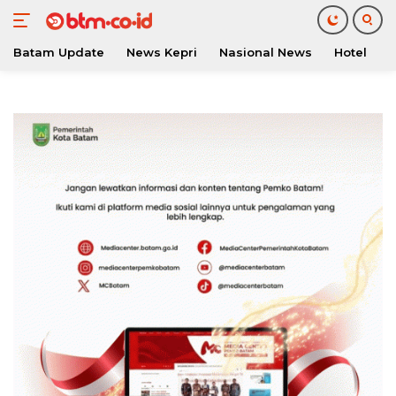
Batam Update
News Kepri
Nasional News
Hotel
O
Langsung
ke
konten