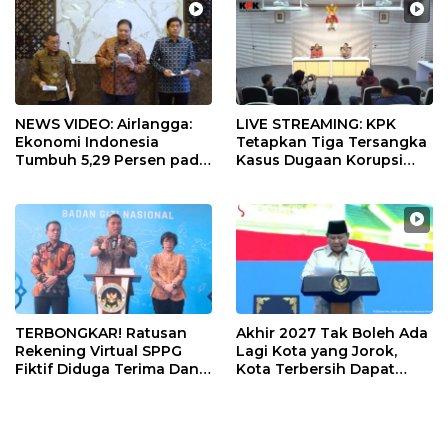
NEWS VIDEO: Airlangga:
LIVE STREAMING: KPK
Ekonomi Indonesia
Tetapkan Tiga Tersangka
Tumbuh 5,29 Persen pada
Kasus Dugaan Korupsi
Semester II 2026
Digitalisasi SPBU
Pertamina
TERBONGKAR! Ratusan
Akhir 2027 Tak Boleh Ada
Rekening Virtual SPPG
Lagi Kota yang Jorok,
Fiktif Diduga Terima Dana
Kota Terbersih Dapat
Rp311 Miliar, Kasus
Rp20 Miliar
Dilaporkan ke Kejaksaan