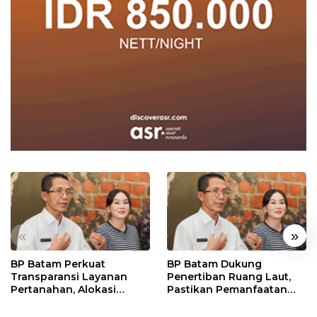
«
»
BP Batam Perkuat
BP Batam Dukung
Transparansi Layanan
Penertiban Ruang Laut,
Pertanahan, Alokasi
Pastikan Pemanfaatan
Tanah Reguler Segera
Sesuai Aturan
Hadir Melalui LMS