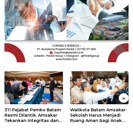
«
»
311 Pejabat Pemko Batam
Walikota Batam Amsakar:
Resmi Dilantik, Amsakar
Sekolah Harus Menjadi
Tekankan Integritas dan
Ruang Aman bagi Anak
Pelayanan
untuk Tumbuh dan
Berprestasi