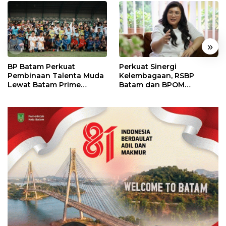
«
»
BP Batam Perkuat
Perkuat Sinergi
Pembinaan Talenta Muda
Kelembagaan, RSBP
Lewat Batam Prime
Batam dan BPOM
International Grassroot
Pastikan Pelayanan dan
Football Festival 2026
Ketersediaan Obat Aman