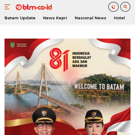
Batam Update
News Kepri
Nasional News
Hotel
O
Langsung
ke
konten