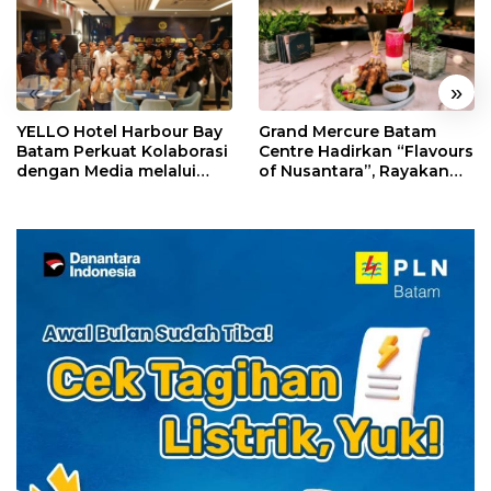
«
»
YELLO Hotel Harbour Bay
Grand Mercure Batam
Batam Perkuat Kolaborasi
Centre Hadirkan “Flavours
dengan Media melalui
of Nusantara”, Rayakan
YELLO Connect
HUT RI dengan Cita Rasa
Kuliner Indonesia