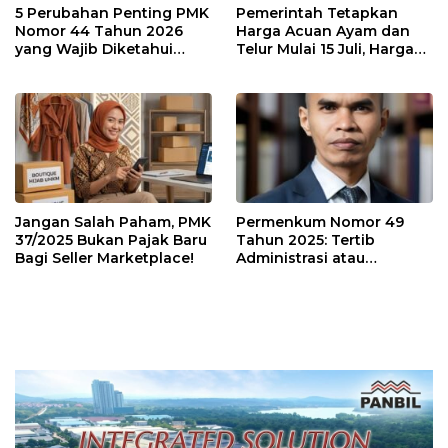
5 Perubahan Penting PMK
Pemerintah Tetapkan
Nomor 44 Tahun 2026
Harga Acuan Ayam dan
yang Wajib Diketahui
Telur Mulai 15 Juli, Harga
Wajib Pajak dan
Ayam dan Telur Dijual
Konsultan Pajak
Segini di Batam. Masih
Mahal?
Jangan Salah Paham, PMK
Permenkum Nomor 49
37/2025 Bukan Pajak Baru
Tahun 2025: Tertib
Bagi Seller Marketplace!
Administrasi atau
Tambahan Beban bagi
Pelaku Usaha?