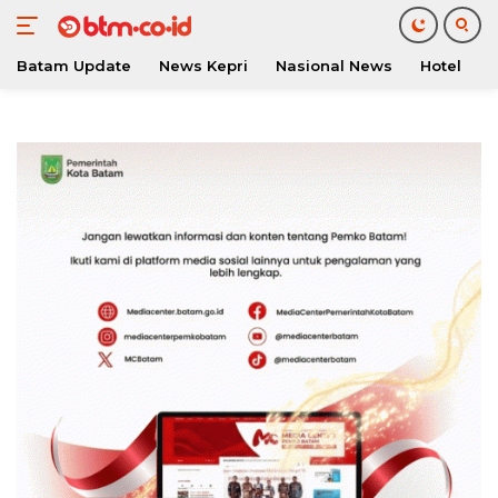
Batam Update
News Kepri
Nasional News
Hotel
O
Langsung
ke
konten