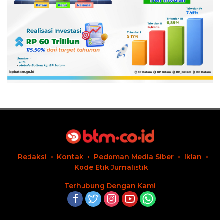
Redaksi
Kontak
Pedoman Media Siber
Iklan
Kode Etik Jurnalistik
Terhubung Dengan Kami