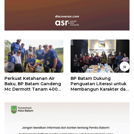
«
»
Perkuat Ketahanan Air
BP Batam Dukung
Baku, BP Batam Gandeng
Penguatan Literasi untuk
Mc Dermott Tanam 400
Membangun Karakter dan
Bambu Betung di
Kebhinekaan Bagi
Bendungan Sei Nongsa
Generasi Masa Depan