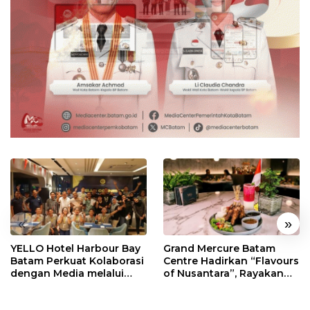
«
»
YELLO Hotel Harbour Bay
Grand Mercure Batam
Batam Perkuat Kolaborasi
Centre Hadirkan “Flavours
dengan Media melalui
of Nusantara”, Rayakan
YELLO Connect
HUT RI dengan Cita Rasa
Kuliner Indonesia