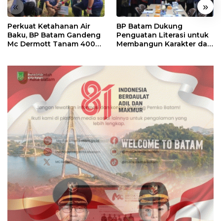
«
»
Perkuat Ketahanan Air
BP Batam Dukung
Baku, BP Batam Gandeng
Penguatan Literasi untuk
Mc Dermott Tanam 400
Membangun Karakter dan
Bambu Betung di
Kebhinekaan Bagi
Bendungan Sei Nongsa
Generasi Masa Depan