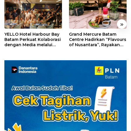
«
»
YELLO Hotel Harbour Bay
Grand Mercure Batam
Batam Perkuat Kolaborasi
Centre Hadirkan “Flavours
dengan Media melalui
of Nusantara”, Rayakan
YELLO Connect
HUT RI dengan Cita Rasa
Kuliner Indonesia