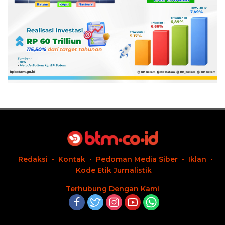
Redaksi
Kontak
Pedoman Media Siber
Iklan
Kode Etik Jurnalistik
Terhubung Dengan Kami