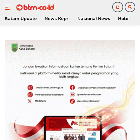
Batam Update
News Kepri
Nasional News
Hotel
O
Langsung
ke
konten