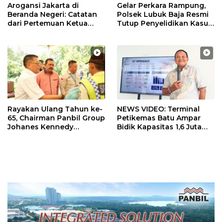
Arogansi Jakarta di
Gelar Perkara Rampung,
Beranda Negeri: Catatan
Polsek Lubuk Baja Resmi
dari Pertemuan Ketua
Tutup Penyelidikan Kasus
Umum PWI dan KJK di
Hak Asuh Anak
Batam
Rayakan Ulang Tahun ke-
NEWS VIDEO: Terminal
65, Chairman Panbil Group
Petikemas Batu Ampar
Johanes Kennedy
Bidik Kapasitas 1,6 Juta
Bagikan 630 Paket
TEUs, Siapkan Crane
Sembako kepada
Megamax dan Green Port
Karyawan