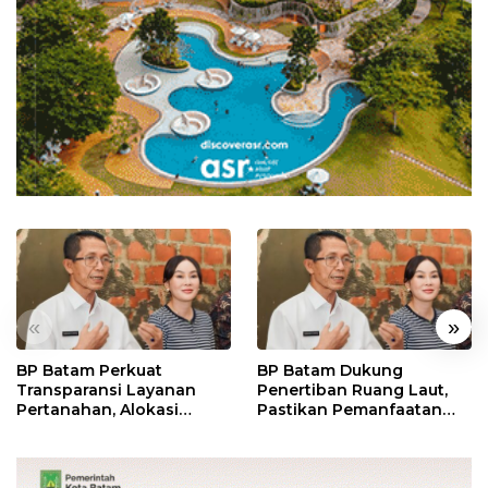
«
»
BP Batam Perkuat
BP Batam Dukung
Transparansi Layanan
Penertiban Ruang Laut,
Pertanahan, Alokasi
Pastikan Pemanfaatan
Tanah Reguler Segera
Sesuai Aturan
Hadir Melalui LMS