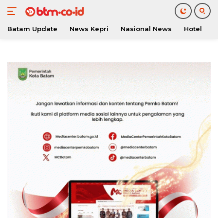
Batam Update
News Kepri
Nasional News
Hotel
O
Langsung
ke
konten