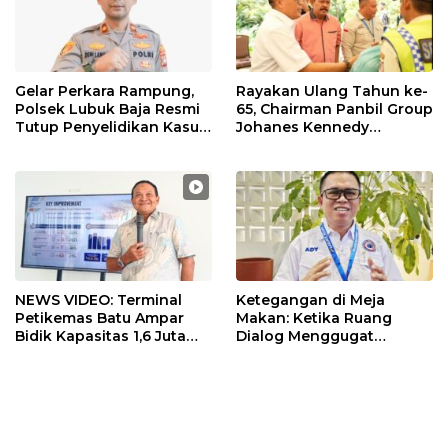
Gelar Perkara Rampung,
Rayakan Ulang Tahun ke-
Polsek Lubuk Baja Resmi
65, Chairman Panbil Group
Tutup Penyelidikan Kasus
Johanes Kennedy
Hak Asuh Anak
Bagikan 630 Paket
Sembako kepada
Karyawan
NEWS VIDEO: Terminal
Ketegangan di Meja
Petikemas Batu Ampar
Makan: Ketika Ruang
Bidik Kapasitas 1,6 Juta
Dialog Menggugat
TEUs, Siapkan Crane
Eksistensi Nurani
Megamax dan Green Port