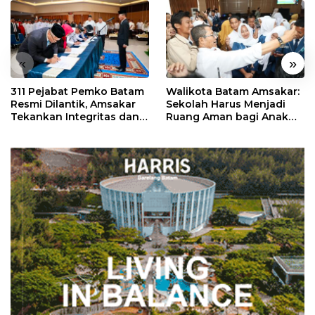
«
»
311 Pejabat Pemko Batam
Walikota Batam Amsakar:
Resmi Dilantik, Amsakar
Sekolah Harus Menjadi
Tekankan Integritas dan
Ruang Aman bagi Anak
Pelayanan
untuk Tumbuh dan
Berprestasi