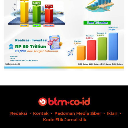
Redaksi
Kontak
Pedoman Media Siber
Iklan
Kode Etik Jurnalistik