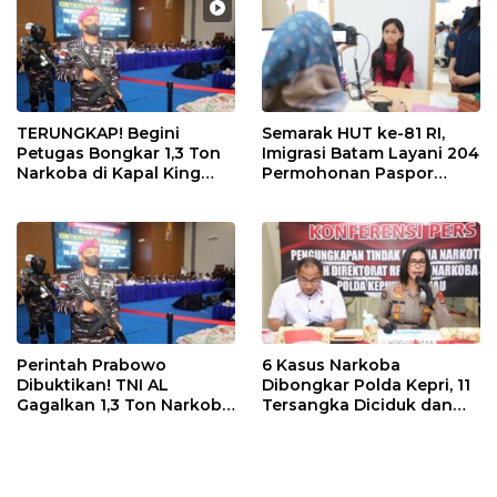
TERUNGKAP! Begini
Semarak HUT ke-81 RI,
Petugas Bongkar 1,3 Ton
Imigrasi Batam Layani 204
Narkoba di Kapal King
Permohonan Paspor
Sun, Berawal dari
Merdeka
Thailand, Tujuan
Pengiriman Masih
Misterius
Perintah Prabowo
6 Kasus Narkoba
Dibuktikan! TNI AL
Dibongkar Polda Kepri, 11
Gagalkan 1,3 Ton Narkoba
Tersangka Diciduk dan
Senilai Rp2,6 Triliun di
Sabu 402 Gram Disita
Bintan