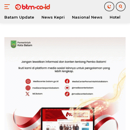
Batam Update
News Kepri
Nasional News
Hotel
O
Langsung
ke
konten