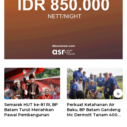
«
»
Semarak HUT ke-81 RI, BP
Perkuat Ketahanan Air
Batam Turut Meriahkan
Baku, BP Batam Gandeng
Pawai Pembangunan
Mc Dermott Tanam 400
Bambu Betung di
Bendungan Sei Nongsa