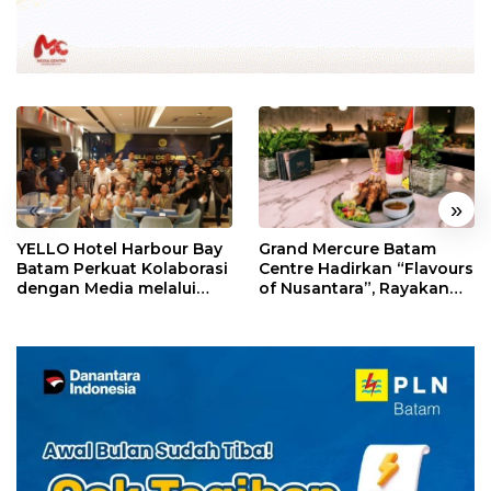
«
»
YELLO Hotel Harbour Bay
Grand Mercure Batam
Batam Perkuat Kolaborasi
Centre Hadirkan “Flavours
dengan Media melalui
of Nusantara”, Rayakan
YELLO Connect
HUT RI dengan Cita Rasa
Kuliner Indonesia