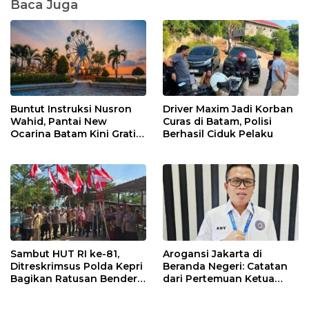
Baca Juga
Buntut Instruksi Nusron
Driver Maxim Jadi Korban
Wahid, Pantai New
Curas di Batam, Polisi
Ocarina Batam Kini Gratis!
Berhasil Ciduk Pelaku
Pengunjung Cukup Bayar
Parkir
Sambut HUT RI ke-81,
Arogansi Jakarta di
Ditreskrimsus Polda Kepri
Beranda Negeri: Catatan
Bagikan Ratusan Bendera
dari Pertemuan Ketua
dan Sembako ke Warga
Umum PWI dan KJK di
Batam
Batam