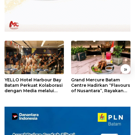
«
»
YELLO Hotel Harbour Bay
Grand Mercure Batam
Batam Perkuat Kolaborasi
Centre Hadirkan “Flavours
dengan Media melalui
of Nusantara”, Rayakan
YELLO Connect
HUT RI dengan Cita Rasa
Kuliner Indonesia