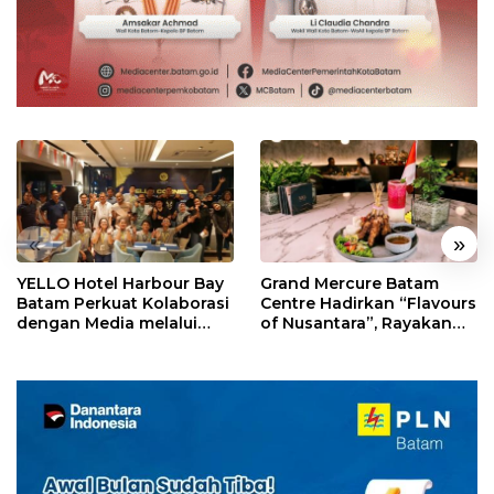
«
»
YELLO Hotel Harbour Bay
Grand Mercure Batam
Batam Perkuat Kolaborasi
Centre Hadirkan “Flavours
dengan Media melalui
of Nusantara”, Rayakan
YELLO Connect
HUT RI dengan Cita Rasa
Kuliner Indonesia