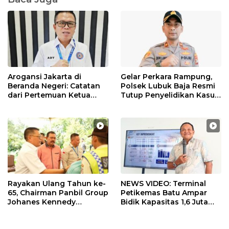
Arogansi Jakarta di
Gelar Perkara Rampung,
Beranda Negeri: Catatan
Polsek Lubuk Baja Resmi
dari Pertemuan Ketua
Tutup Penyelidikan Kasus
Umum PWI dan KJK di
Hak Asuh Anak
Batam
Rayakan Ulang Tahun ke-
NEWS VIDEO: Terminal
65, Chairman Panbil Group
Petikemas Batu Ampar
Johanes Kennedy
Bidik Kapasitas 1,6 Juta
Bagikan 630 Paket
TEUs, Siapkan Crane
Sembako kepada
Megamax dan Green Port