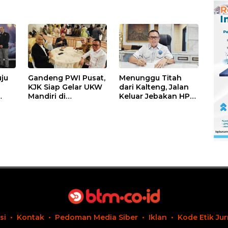
ju
Gandeng PWI Pusat,
Menunggu Titah
KJK Siap Gelar UKW
dari Kalteng, Jalan
Mandiri di
Keluar Jebakan HPM
itsu
Tanjungpinang
Tinggi Pasir Kuarsa
Akhir Agustus 2026
Kepri
si
Kontak
Pedoman Media Siber
Iklan
Kode Etik Jur