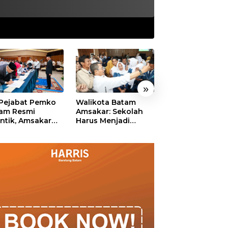
»
 Pejabat Pemko
Walikota Batam
Ekonomi Batam
am Resmi
Amsakar: Sekolah
Diproyeksikan
antik, Amsakar
Harus Menjadi
Tumbuh hingga 
ankan Integritas
Ruang Aman bagi
Persen, Pemko
 Pelayanan
Anak untuk Tumbuh
Naikkan Target
dan Berprestasi
Pendapatan Da