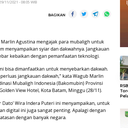
29/11/2021 - 08:05 WIB
BAGIKAN
 Marlin Agustina mengajak para mubaligh untuk
am menyampaikan syiar dan dakwahnya. Jangkauan
ebar kebaikan dengan pemanfaatan teknologi.
 ini bisa dimanfaatkan untuk menyebarkan dakwah.
mperluas jangkauan dakwah,” kata Wagub Marlin
«
dinasi Mubaligh Indonesia (Bakomubin) Provinsi
RSB
Golden View Hotel, Kota Batam, Minggu (28/11).
Tor
Pel
Dun
 Dato’ Wira Indera Puteri ini menyampaikan, untuk
Dia
n digital ini juga sangat penting. Apalagi dengan
WS
rbatasan dengan banyak negara.