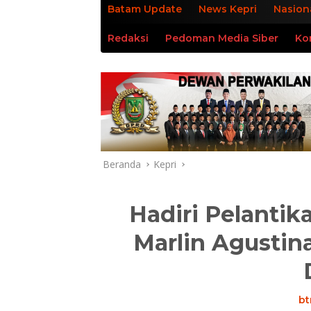
Batam Update
News Kepri
Nasion
Redaksi
Pedoman Media Siber
Ko
Beranda
Kepri
Hadiri Pelantik
Marlin Agustin
bt