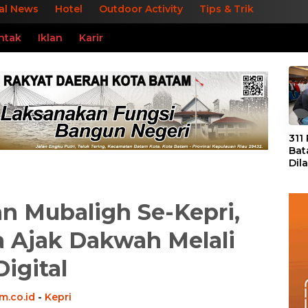
al News
Hotel
Outdoor Activity
Tips & Trik
ntak
Iklan
Karir
«
311
Bat
Dil
Tek
dan
an Mubaligh Se-Kepri,
a Ajak Dakwah Melali
Digital
m.co.id
-
Kepri