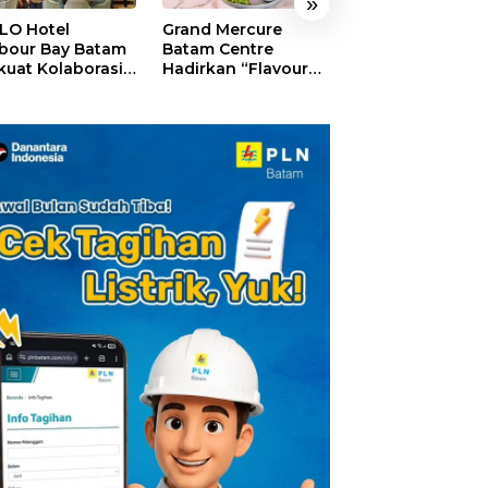
»
LO Hotel
Grand Mercure
HARRIS Resort
bour Bay Batam
Batam Centre
Waterfront Bat
kuat Kolaborasi
Hadirkan “Flavours
Rayakan HUT ke
gan Media
of Nusantara”,
Tebar Giveaway
alui YELLO
Rayakan HUT RI
Diskon Mengin
nect
dengan Cita Rasa
24%
Kuliner Indonesia