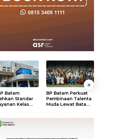
»
P Batam
BP Batam Perkuat
Perkuat Sinergi
ehkan Standar
Pembinaan Talenta
Kelembagaan, 
ayanan Kelas
Muda Lewat Batam
Batam dan BPO
ia, Raih
Prime International
Pastikan Pelay
mond Status dari
Grassroot Football
dan Ketersedia
O
Festival 2026
Obat Aman