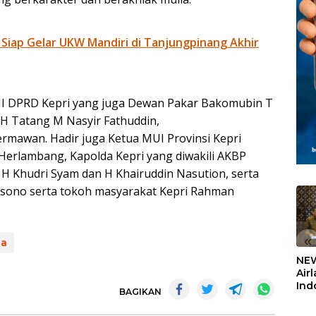
 Siap Gelar UKW Mandiri di Tanjungpinang Akhir
 III DPRD Kepri yang juga Dewan Pakar Bakomubin T
H Tatang M Nasyir Fathuddin,
mawan. Hadir juga Ketua MUI Provinsi Kepri
erlambang, Kapolda Kepri yang diwakili AKBP
o H Khudri Syam dan H Khairuddin Nasution, serta
bisono serta tokoh masyarakat Kepri Rahman
«
na
NEW
Air
Ind
BAGIKAN
5,2
Sem