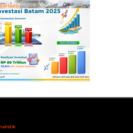
Pertamina
Dilaporkan ke
Kejaksaan
nalistik