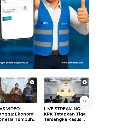
»
S VIDEO:
LIVE STREAMING:
TERBONGKAR!
langga: Ekonomi
KPK Tetapkan Tiga
Ratusan Rekeni
onesia Tumbuh
Tersangka Kasus
Virtual SPPG Fikt
9 Persen pada
Dugaan Korupsi
Diduga Terima 
ester II 2026
Digitalisasi SPBU
Rp311 Miliar, Ka