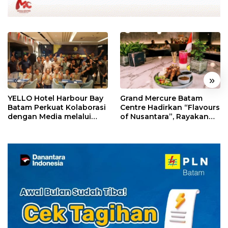
«
»
YELLO Hotel Harbour Bay
Grand Mercure Batam
Batam Perkuat Kolaborasi
Centre Hadirkan “Flavours
dengan Media melalui
of Nusantara”, Rayakan
YELLO Connect
HUT RI dengan Cita Rasa
Kuliner Indonesia