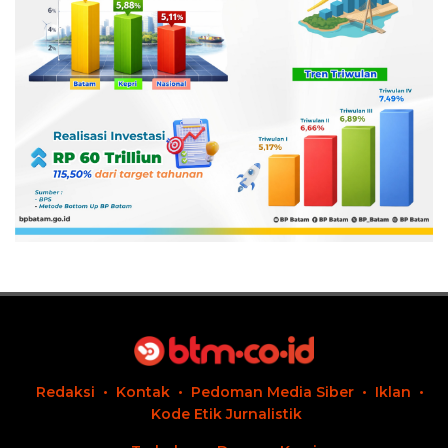
Redaksi
Kontak
Pedoman Media Siber
Iklan
Kode Etik Jurnalistik