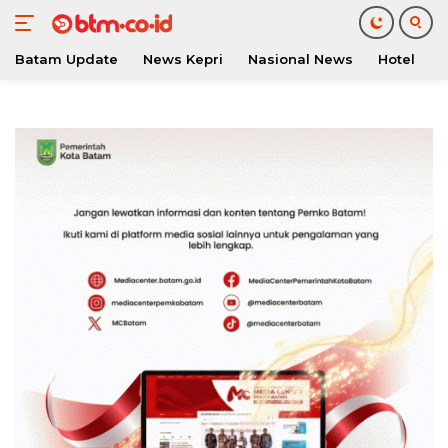
Batam Update
News Kepri
Nasional News
Hotel
O
Langsung
ke
konten