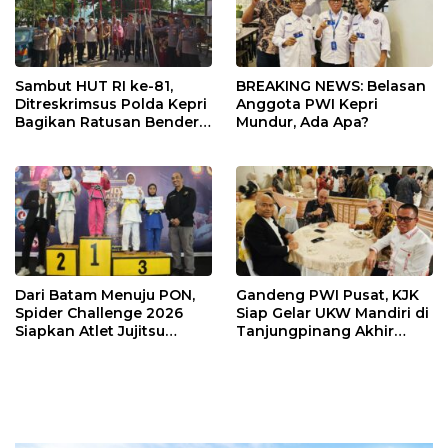
Sambut HUT RI ke-81,
BREAKING NEWS: Belasan
Ditreskrimsus Polda Kepri
Anggota PWI Kepri
Bagikan Ratusan Bendera
Mundur, Ada Apa?
dan Sembako ke Warga
Batam
Dari Batam Menuju PON,
Gandeng PWI Pusat, KJK
Spider Challenge 2026
Siap Gelar UKW Mandiri di
Siapkan Atlet Jujitsu
Tanjungpinang Akhir
Andalan Kepri
Agustus 2026