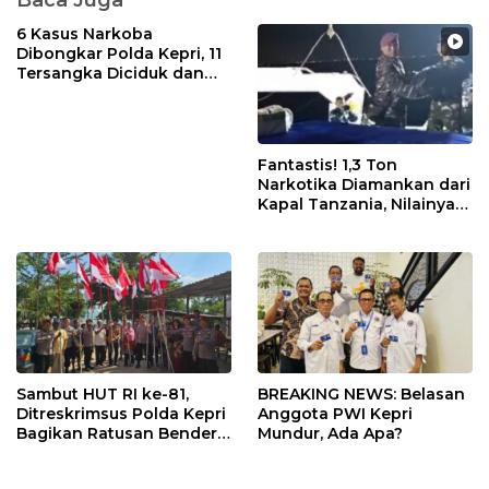
Baca Juga
6 Kasus Narkoba
Dibongkar Polda Kepri, 11
Tersangka Diciduk dan
Sabu 402 Gram Disita
Fantastis! 1,3 Ton
Narkotika Diamankan dari
Kapal Tanzania, Nilainya
Tembus Rp4,55 Triliun
Sambut HUT RI ke-81,
BREAKING NEWS: Belasan
Ditreskrimsus Polda Kepri
Anggota PWI Kepri
Bagikan Ratusan Bendera
Mundur, Ada Apa?
dan Sembako ke Warga
Batam