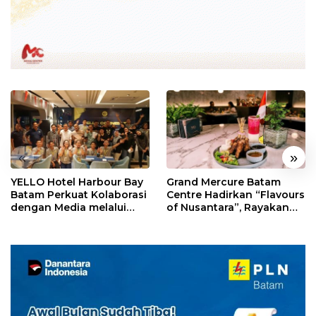
«
»
YELLO Hotel Harbour Bay
Grand Mercure Batam
Batam Perkuat Kolaborasi
Centre Hadirkan “Flavours
dengan Media melalui
of Nusantara”, Rayakan
YELLO Connect
HUT RI dengan Cita Rasa
Kuliner Indonesia