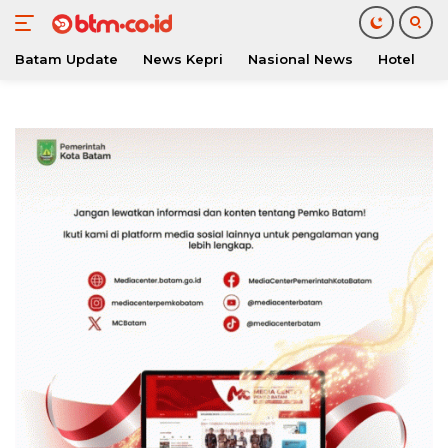
Batam Update
News Kepri
Nasional News
Hotel
O
Langsung
ke
konten