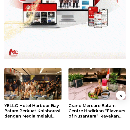
«
»
YELLO Hotel Harbour Bay
Grand Mercure Batam
Batam Perkuat Kolaborasi
Centre Hadirkan “Flavours
dengan Media melalui
of Nusantara”, Rayakan
YELLO Connect
HUT RI dengan Cita Rasa
Kuliner Indonesia