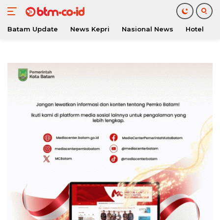
Batam Update
News Kepri
Nasional News
Hotel
O
Langsung
ke
konten