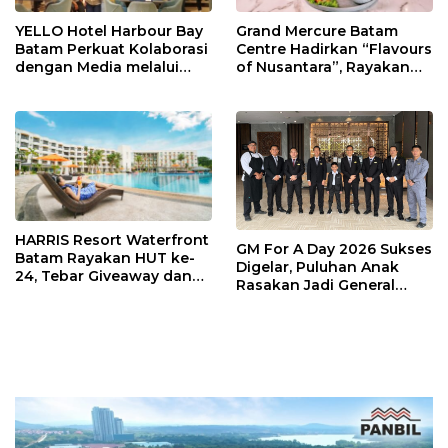
YELLO Hotel Harbour Bay
Grand Mercure Batam
Batam Perkuat Kolaborasi
Centre Hadirkan “Flavours
dengan Media melalui
of Nusantara”, Rayakan
YELLO Connect
HUT RI dengan Cita Rasa
Kuliner Indonesia
HARRIS Resort Waterfront
GM For A Day 2026 Sukses
Batam Rayakan HUT ke-
Digelar, Puluhan Anak
24, Tebar Giveaway dan
Rasakan Jadi General
Diskon Menginap 24%
Manager Hotel Sehari