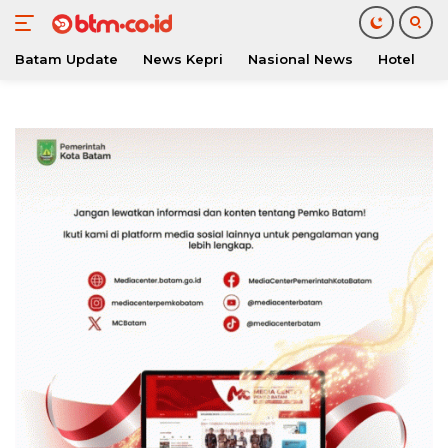
Batam Update
News Kepri
Nasional News
Hotel
O
Langsung
ke
konten