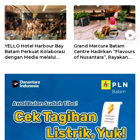
«
»
YELLO Hotel Harbour Bay
Grand Mercure Batam
Batam Perkuat Kolaborasi
Centre Hadirkan “Flavours
dengan Media melalui
of Nusantara”, Rayakan
YELLO Connect
HUT RI dengan Cita Rasa
Kuliner Indonesia