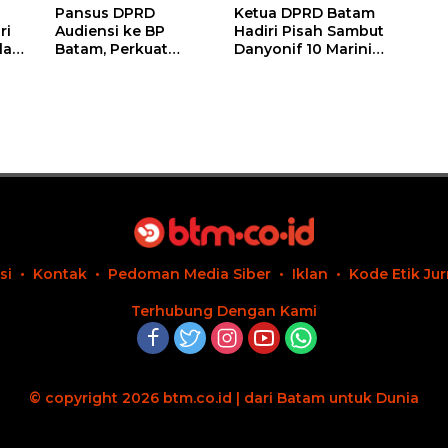
Pansus DPRD
Ketua DPRD Batam
ri
Audiensi ke BP
Hadiri Pisah Sambut
lad
Batam, Perkuat
Danyonif 10 Marinir,
Sinergi dalam
Harap Sinergi untuk
d,
Penyusunan
Batam Aman dan
Ranperda
Kondusif
Pengelolaan
Sampah
si
Kontak
Pedoman Media Siber
Iklan
Kode Etik Jur
Terhubung Dengan Kami
© copyright 2026 btm.co.id | dari Batam untuk Dunia