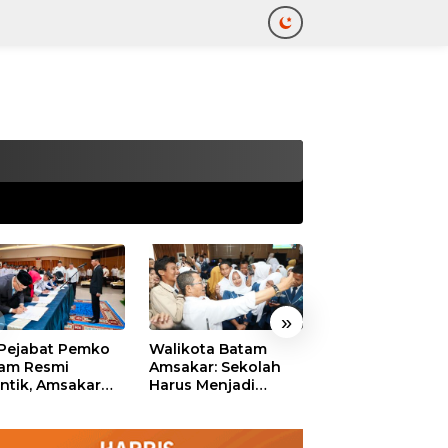
tutup
»
 Pejabat Pemko
Walikota Batam
Ekonomi Batam
am Resmi
Amsakar: Sekolah
Diproyeksikan
antik, Amsakar
Harus Menjadi
Tumbuh hingga 
ankan Integritas
Ruang Aman bagi
Persen, Pemko
 Pelayanan
Anak untuk Tumbuh
Naikkan Target
dan Berprestasi
Pendapatan Da