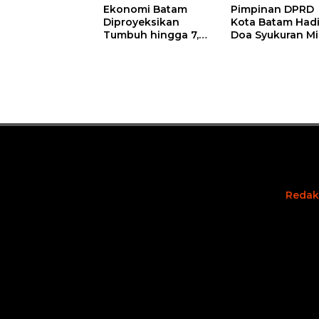
Pimpinan DPRD
Ekonomi Batam
Kota Batam Hadi
Diproyeksikan
Doa Syukuran Mi
Tumbuh hingga 7,4
ke-58 Wali Kota
Persen, Pemko
Amsakar Achma
Naikkan Target
Serahkan
Pendapatan Daerah
Cinderamata
Karikatur
Redak