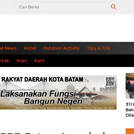
al News
Hotel
Outdoor Activity
Tips & Trik
ntak
Iklan
Karir
«
311
Bat
Dil
Tek
dan