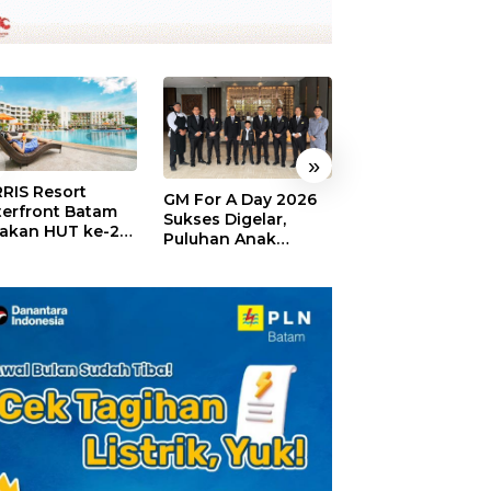
»
RIS Resort
SELAMAT!,
GM For A Day 2026
erfront Batam
Wyndham Panbi
Sukses Digelar,
akan HUT ke-24,
Batam Raih
Puluhan Anak
ar Giveaway dan
Penghargaan Ho
Rasakan Jadi
kon Menginap
Premium Terbai
General Manager
%
Versi Trip.com
Hotel Sehari