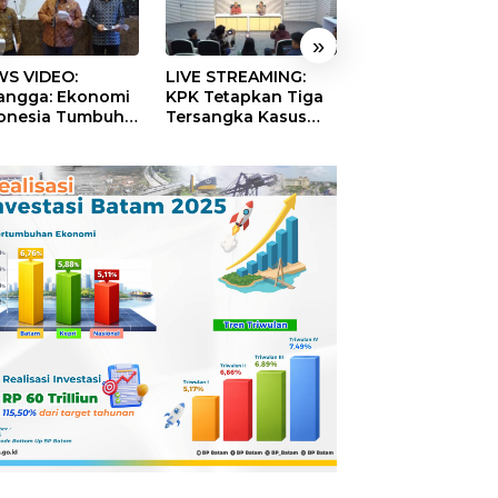
»
S VIDEO:
LIVE STREAMING:
TERBONGKAR!
langga: Ekonomi
KPK Tetapkan Tiga
Ratusan Rekeni
onesia Tumbuh
Tersangka Kasus
Virtual SPPG Fikt
9 Persen pada
Dugaan Korupsi
Diduga Terima 
ester II 2026
Digitalisasi SPBU
Rp311 Miliar, Ka
Pertamina
Dilaporkan ke
Kejaksaan