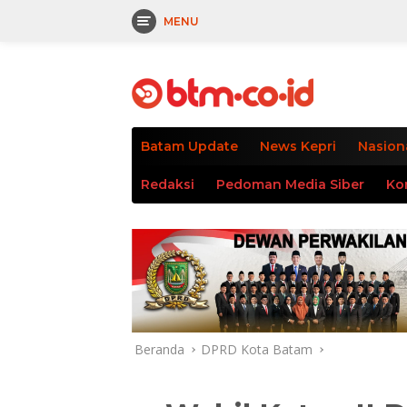
MENU
Langsung
tutup
ke
konten
Batam Update
News Kepri
Nasion
Redaksi
Pedoman Media Siber
Ko
Beranda
DPRD Kota Batam