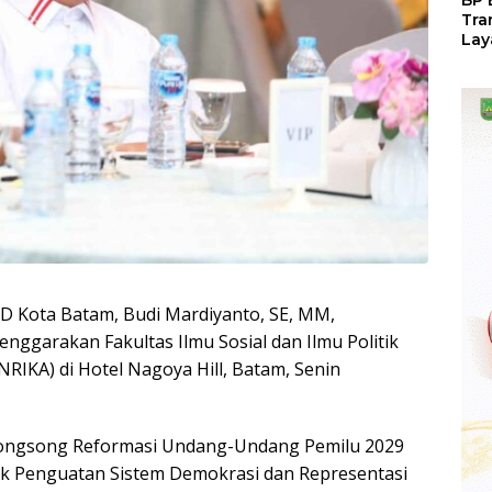
BP 
Tra
Lay
Per
Tan
Seg
LM
D Kota Batam, Budi Mardiyanto, SE, MM,
nggarakan Fakultas Ilmu Sosial dan Ilmu Politik
NRIKA) di Hotel Nagoya Hill, Batam, Senin
ongsong Reformasi Undang-Undang Pemilu 2029
uk Penguatan Sistem Demokrasi dan Representasi