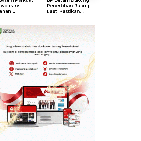
Batam Perkuat
BP Batam Dukung
BP Batam Verifik
nsparansi
Penertiban Ruang
Alokasi Lahan L
anan
Laut, Pastikan
Era 2002–2015,
tanahan, Alokasi
Pemanfaatan Sesuai
Amsakar: Tata
ah Reguler
Aturan
Ulang Demi
era Hadir Melalui
Kepastian Huk
S
dan Investasi