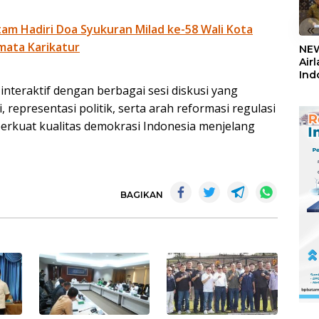
«
am Hadiri Doa Syukuran Milad ke-58 Wali Kota
mata Karikatur
NEW
Air
Ind
5,2
nteraktif dengan berbagai sesi diskusi yang
Sem
epresentasi politik, serta arah reformasi regulasi
erkuat kualitas demokrasi Indonesia menjelang
BAGIKAN