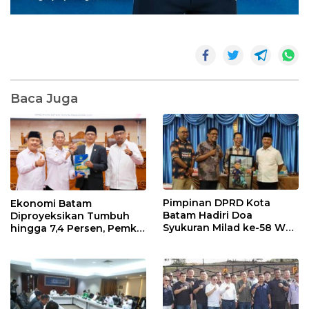
Baca Juga
Pimpinan DPRD Kota
Ekonomi Batam
Batam Hadiri Doa
Diproyeksikan Tumbuh
Syukuran Milad ke-58 Wali
hingga 7,4 Persen, Pemko
Kota Amsakar Achmad,
Naikkan Target
Serahkan Cinderamata
Pendapatan Daerah
Karikatur