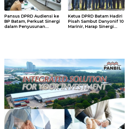
Pansus DPRD Audiensi ke
Ketua DPRD Batam Hadiri
BP Batam, Perkuat Sinergi
Pisah Sambut Danyonif 10
dalam Penyusunan
Marinir, Harap Sinergi
Ranperda Pengelolaan
untuk Batam Aman dan
Sampah
Kondusif