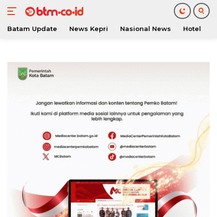
Batam Update
News Kepri
Nasional News
Hotel
O
Langsung
ke
konten