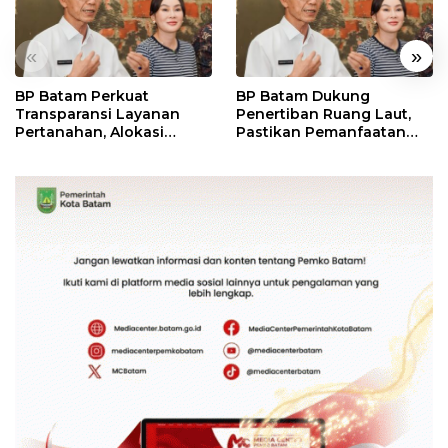
«
»
BP Batam Perkuat
BP Batam Dukung
Transparansi Layanan
Penertiban Ruang Laut,
Pertanahan, Alokasi
Pastikan Pemanfaatan
Tanah Reguler Segera
Sesuai Aturan
Hadir Melalui LMS