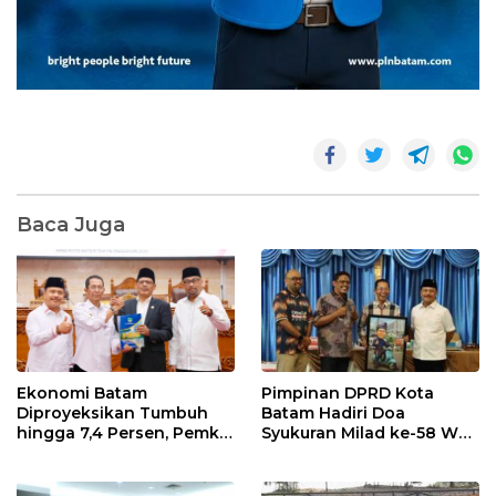
Baca Juga
Pimpinan DPRD Kota
Ekonomi Batam
Batam Hadiri Doa
Diproyeksikan Tumbuh
Syukuran Milad ke-58 Wali
hingga 7,4 Persen, Pemko
Kota Amsakar Achmad,
Naikkan Target
Serahkan Cinderamata
Pendapatan Daerah
Karikatur