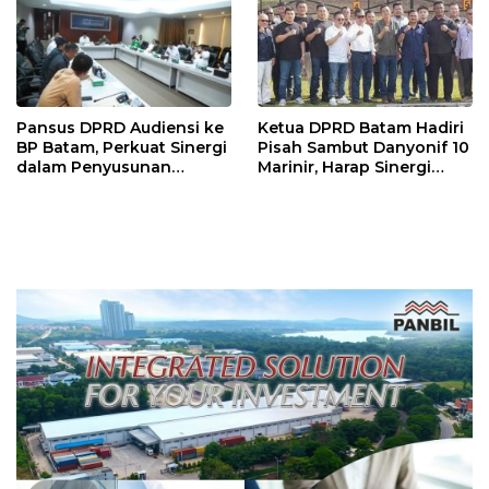
Pansus DPRD Audiensi ke
Ketua DPRD Batam Hadiri
BP Batam, Perkuat Sinergi
Pisah Sambut Danyonif 10
dalam Penyusunan
Marinir, Harap Sinergi
Ranperda Pengelolaan
untuk Batam Aman dan
Sampah
Kondusif