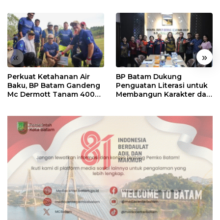
«
»
Perkuat Ketahanan Air
BP Batam Dukung
Baku, BP Batam Gandeng
Penguatan Literasi untuk
Mc Dermott Tanam 400
Membangun Karakter dan
Bambu Betung di
Kebhinekaan Bagi
Bendungan Sei Nongsa
Generasi Masa Depan