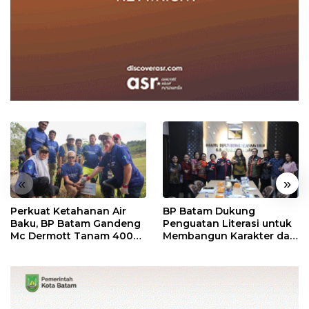
«
»
Perkuat Ketahanan Air
BP Batam Dukung
Baku, BP Batam Gandeng
Penguatan Literasi untuk
Mc Dermott Tanam 400
Membangun Karakter dan
Bambu Betung di
Kebhinekaan Bagi
Bendungan Sei Nongsa
Generasi Masa Depan