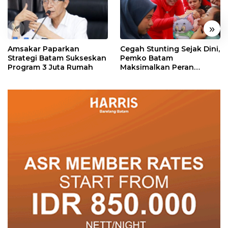
«
»
Amsakar Paparkan
Cegah Stunting Sejak Dini,
Strategi Batam Sukseskan
Pemko Batam
Program 3 Juta Rumah
Maksimalkan Peran
Posyandu