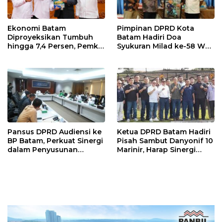
Pimpinan DPRD Kota
Ekonomi Batam
Batam Hadiri Doa
Diproyeksikan Tumbuh
Syukuran Milad ke-58 Wali
hingga 7,4 Persen, Pemko
Kota Amsakar Achmad,
Naikkan Target
Serahkan Cinderamata
Pendapatan Daerah
Karikatur
Pansus DPRD Audiensi ke
Ketua DPRD Batam Hadiri
BP Batam, Perkuat Sinergi
Pisah Sambut Danyonif 10
dalam Penyusunan
Marinir, Harap Sinergi
Ranperda Pengelolaan
untuk Batam Aman dan
Sampah
Kondusif