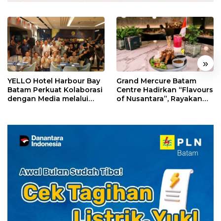
«
»
YELLO Hotel Harbour Bay
Grand Mercure Batam
Batam Perkuat Kolaborasi
Centre Hadirkan “Flavours
dengan Media melalui
of Nusantara”, Rayakan
YELLO Connect
HUT RI dengan Cita Rasa
Kuliner Indonesia