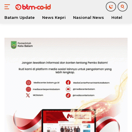
Batam Update
News Kepri
Nasional News
Hotel
O
Langsung
ke
konten