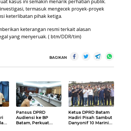
at kasus ini semakin menarik perhatian publik.
 investigasi, termasuk mengecek proyek-proyek
i keterlibatan pihak ketiga.
berikan keterangan resmi terkait alasan
gal yang menyeruak. ( btm/DDR/tim)
BAGIKAN
Pansus DPRD
Ketua DPRD Batam
ri
Audiensi ke BP
Hadiri Pisah Sambut
lad
Batam, Perkuat
Danyonif 10 Marinir,
Sinergi dalam
Harap Sinergi untuk