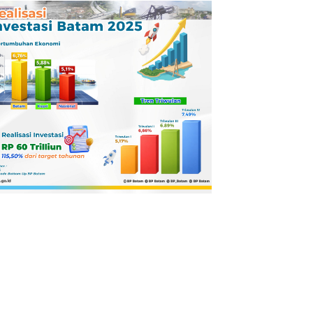
Pertamina
Dilaporkan ke
Kejaksaan