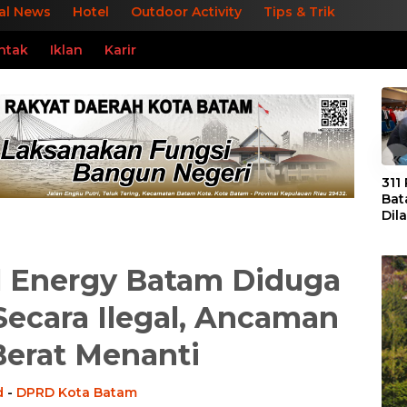
al News
Hotel
Outdoor Activity
Tips & Trik
ntak
Iklan
Karir
«
311
Bat
Dil
Tek
dan
al Energy Batam Diduga
ecara Ilegal, Ancaman
Berat Menanti
d
-
DPRD Kota Batam