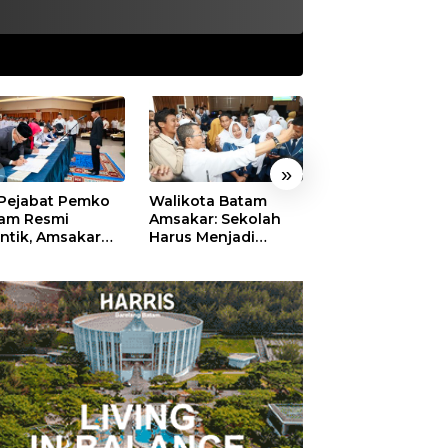
»
 Pejabat Pemko
Walikota Batam
Ekonomi Batam
am Resmi
Amsakar: Sekolah
Diproyeksikan
antik, Amsakar
Harus Menjadi
Tumbuh hingga 
ankan Integritas
Ruang Aman bagi
Persen, Pemko
 Pelayanan
Anak untuk Tumbuh
Naikkan Target
dan Berprestasi
Pendapatan Da