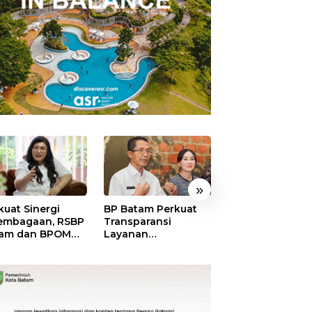
»
kuat Sinergi
BP Batam Perkuat
BP Batam Duku
embagaan, RSBP
Transparansi
Penertiban Rua
am dan BPOM
Layanan
Laut, Pastikan
tikan Pelayanan
Pertanahan, Alokasi
Pemanfaatan Se
 Ketersediaan
Tanah Reguler
Aturan
t Aman
Segera Hadir Melalui
LMS