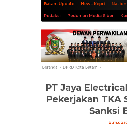
Batam Update
News Kepri
Nasion
Redaksi
Pedoman Media Siber
Ko
Beranda
DPRD Kota Batam
PT Jaya Electric
Pekerjakan TKA S
Sanksi 
btm.co.i