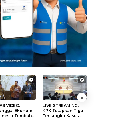
»
S VIDEO:
LIVE STREAMING:
TERBONGKAR!
langga: Ekonomi
KPK Tetapkan Tiga
Ratusan Rekeni
onesia Tumbuh
Tersangka Kasus
Virtual SPPG Fikt
9 Persen pada
Dugaan Korupsi
Diduga Terima 
ester II 2026
Digitalisasi SPBU
Rp311 Miliar, Ka