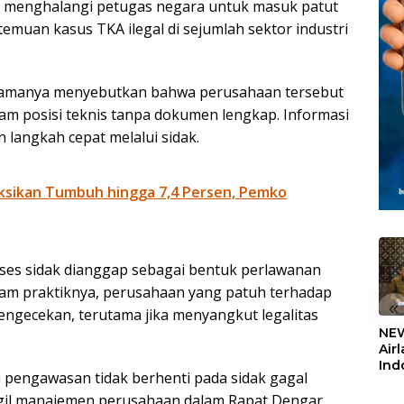
 menghalangi petugas negara untuk masuk patut
temuan kasus TKA ilegal di sejumlah sektor industri
 namanya menyebutkan bahwa perusahaan tersebut
m posisi teknis tanpa dokumen lengkap. Informasi
 langkah cepat melalui sidak.
ksikan Tumbuh hingga 7,4 Persen, Pemko
es sidak dianggap sebagai bentuk perlawanan
am praktiknya, perusahaan yang patuh terhadap
«
ngecekan, terutama jika menyangkut legalitas
NEW
Air
Ind
pengawasan tidak berhenti pada sidak gagal
5,2
Sem
ggil manajemen perusahaan dalam Rapat Dengar