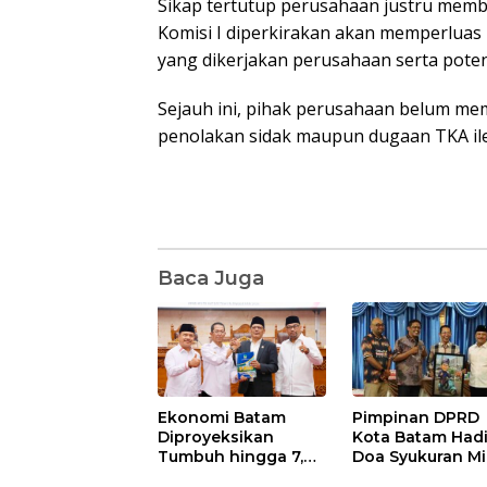
Sikap tertutup perusahaan justru membu
Komisi I diperkirakan akan memperluas
yang dikerjakan perusahaan serta potens
Sejauh ini, pihak perusahaan belum mem
penolakan sidak maupun dugaan TKA ile
Baca Juga
Pimpinan DPRD
Ekonomi Batam
Kota Batam Hadi
Diproyeksikan
Doa Syukuran Mi
Tumbuh hingga 7,4
ke-58 Wali Kota
Persen, Pemko