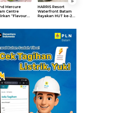
»
nd Mercure
HARRIS Resort
GM For A Day 2
am Centre
Waterfront Batam
Sukses Digelar,
irkan “Flavours
Rayakan HUT ke-24,
Puluhan Anak
Nusantara”,
Tebar Giveaway dan
Rasakan Jadi
akan HUT RI
Diskon Menginap
General Manage
gan Cita Rasa
24%
Hotel Sehari
iner Indonesia