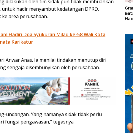
«
g dilakukan oleh tim sidak pun tidak membuahkan
Gra
ak untuk hadir menyambut kedatangan DPRD,
Bat
ke area perusahaan.
Had
of 
Ray
am Hadiri Doa Syukuran Milad ke-58 Wali Kota
den
Kul
mata Karikatur
ri Anwar Anas. Ia menilai tindakan menutup diri
ang sengaja disembunyikan oleh perusahaan.
ang-undangan. Yang namanya sidak tidak perlu
dari fungsi pengawasan,” tegasnya.