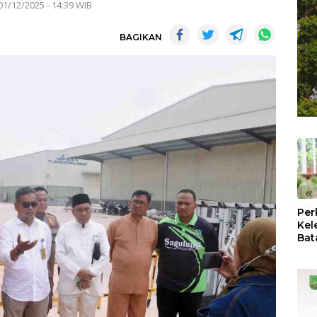
01/12/2025 - 14:39 WIB
BAGIKAN
«
Per
Kel
Bat
Pas
dan
Oba