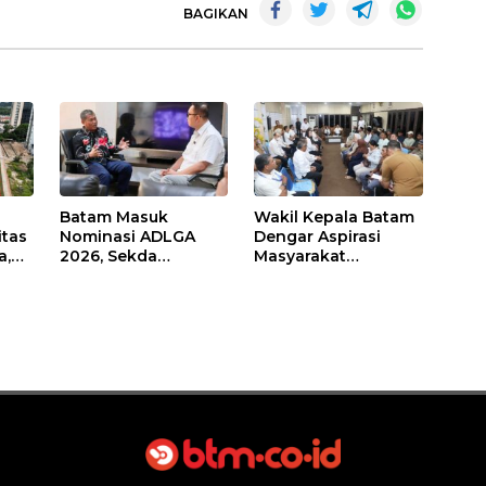
BAGIKAN
Batam Masuk
Wakil Kepala Batam
itas
Nominasi ADLGA
Dengar Aspirasi
a,
2026, Sekda
Masyarakat
Firmansyah
Rempang – Galang:
ati-
Paparkan
Pastikan
Transformasi Digital
Pembangunan
Berbasis Data
Sekolah Rakyat
Berorientasi
Pengembangan
Masa Depan
Pendidikan