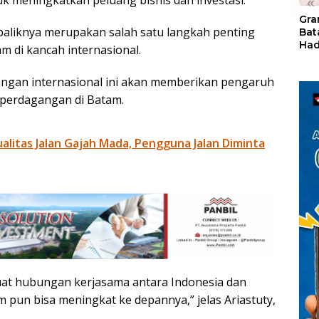
«
Gra
baliknya merupakan salah satu langkah penting
Bat
Had
di kancah internasional.
of 
Ray
bangan internasional ini akan memberikan pengaruh
den
Kul
n perdagangan di Batam.
litas Jalan Gajah Mada, Pengguna Jalan Diminta
uat hubungan kerjasama antara Indonesia dan
am pun bisa meningkat ke depannya,” jelas Ariastuty,