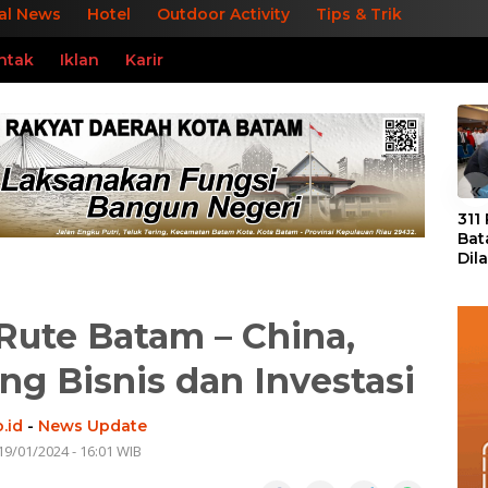
al News
Hotel
Outdoor Activity
Tips & Trik
ntak
Iklan
Karir
«
311
Bat
Dil
Tek
dan
ute Batam – China,
ng Bisnis dan Investasi
.id
-
News Update
19/01/2024 - 16:01 WIB