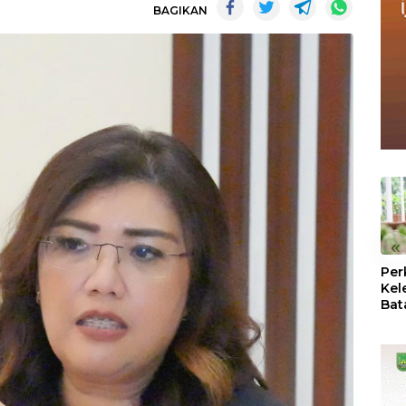
BAGIKAN
«
Per
Kel
Bat
Pas
dan
Oba