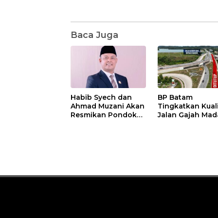
Baca Juga
Habib Syech dan
BP Batam
Ahmad Muzani Akan
Tingkatkan Kual
Resmikan Pondok
Jalan Gajah Mad
Pesantren Nur Iman
Pengguna Jalan
di Pulau Kasu, Iman
Diminta Ekstra H
Sutiawan Cek
hati
Kesiapan