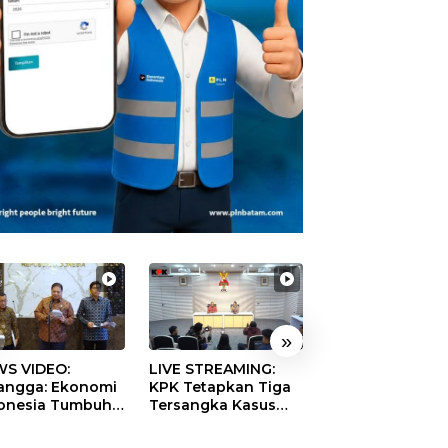
»
S VIDEO:
LIVE STREAMING:
TERBONGKAR!
langga: Ekonomi
KPK Tetapkan Tiga
Ratusan Rekeni
onesia Tumbuh
Tersangka Kasus
Virtual SPPG Fikt
9 Persen pada
Dugaan Korupsi
Diduga Terima 
ester II 2026
Digitalisasi SPBU
Rp311 Miliar, Ka