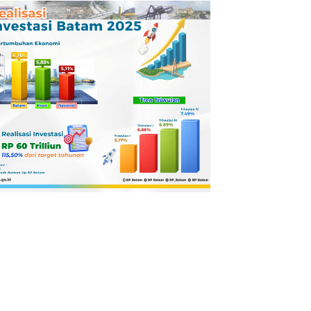
Pertamina
Dilaporkan ke
Kejaksaan