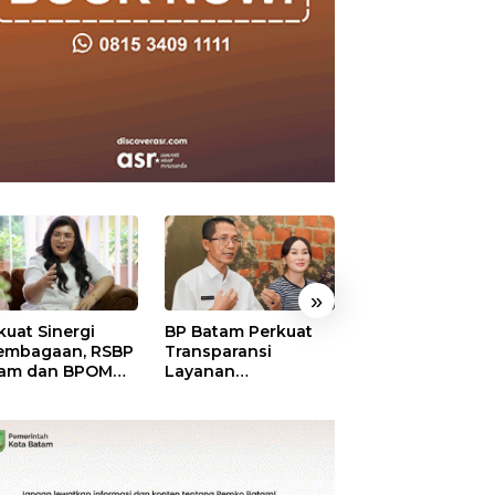
»
kuat Sinergi
BP Batam Perkuat
BP Batam Duku
embagaan, RSBP
Transparansi
Penertiban Rua
am dan BPOM
Layanan
Laut, Pastikan
tikan Pelayanan
Pertanahan, Alokasi
Pemanfaatan Se
 Ketersediaan
Tanah Reguler
Aturan
t Aman
Segera Hadir Melalui
LMS