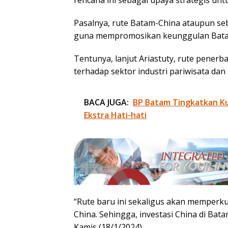
Pasalnya, rute Batam-China ataupun se
guna mempromosikan keunggulan Batam 
Tentunya, lanjut Ariastuty, rute pener
terhadap sektor industri pariwisata da
BACA JUGA:
BP Batam Tingkatkan Kua
Ekstra Hati-hati
“Rute baru ini sekaligus akan memperk
China. Sehingga, investasi China di Bat
Kamis (18/1/2024).