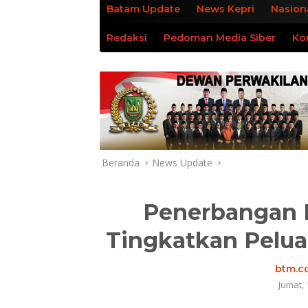
Batam Update
News Kepri
Nasion
Redaksi
Pedoman Media Siber
Ko
Beranda
News Update
Penerbangan R
Tingkatkan Pelua
btm.co
Jumat, 