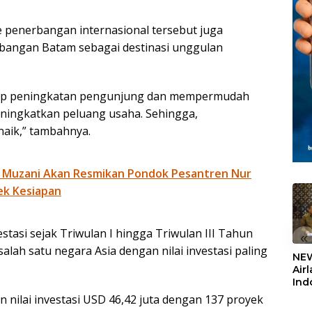
te penerbangan internasional tersebut juga
angan Batam sebagai destinasi unggulan
dap peningkatan pengunjung dan mempermudah
eningkatkan peluang usaha. Sehingga,
aik,” tambahnya.
 Muzani Akan Resmikan Pondok Pesantren Nur
ek Kesiapan
vestasi sejak Triwulan I hingga Triwulan III Tahun
«
alah satu negara Asia dengan nilai investasi paling
NEW
Air
Ind
5,2
 nilai investasi USD 46,42 juta dengan 137 proyek
Sem