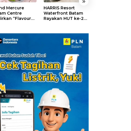
»
nd Mercure
HARRIS Resort
GM For A Day 2
am Centre
Waterfront Batam
Sukses Digelar,
irkan “Flavours
Rayakan HUT ke-24,
Puluhan Anak
Nusantara”,
Tebar Giveaway dan
Rasakan Jadi
akan HUT RI
Diskon Menginap
General Manage
gan Cita Rasa
24%
Hotel Sehari
iner Indonesia