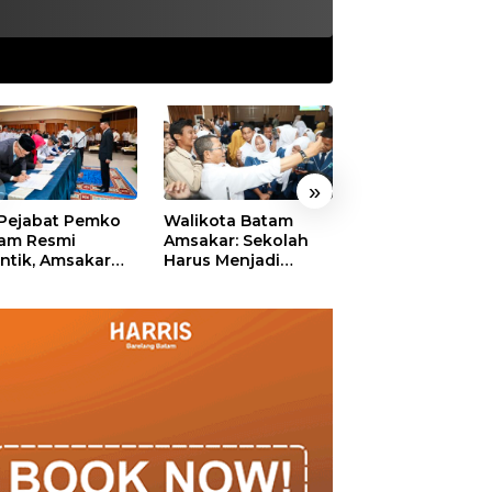
»
 Pejabat Pemko
Walikota Batam
Ekonomi Batam
am Resmi
Amsakar: Sekolah
Diproyeksikan
antik, Amsakar
Harus Menjadi
Tumbuh hingga 
ankan Integritas
Ruang Aman bagi
Persen, Pemko
 Pelayanan
Anak untuk Tumbuh
Naikkan Target
dan Berprestasi
Pendapatan Da