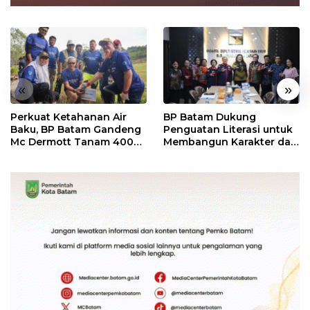
«
»
Perkuat Ketahanan Air
BP Batam Dukung
Baku, BP Batam Gandeng
Penguatan Literasi untuk
Mc Dermott Tanam 400
Membangun Karakter dan
Bambu Betung di
Kebhinekaan Bagi
Bendungan Sei Nongsa
Generasi Masa Depan