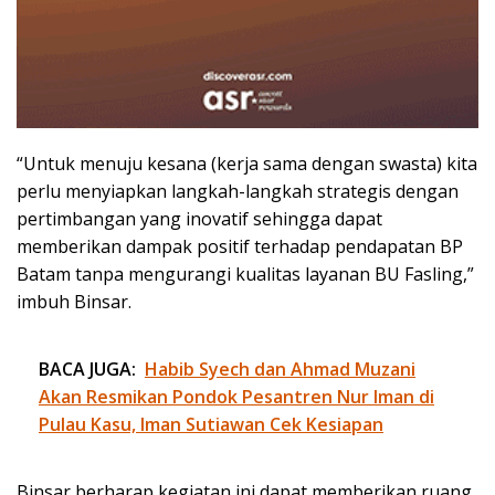
“Untuk menuju kesana (kerja sama dengan swasta) kita
perlu menyiapkan langkah-langkah strategis dengan
pertimbangan yang inovatif sehingga dapat
memberikan dampak positif terhadap pendapatan BP
Batam tanpa mengurangi kualitas layanan BU Fasling,”
imbuh Binsar.
BACA JUGA:
Habib Syech dan Ahmad Muzani
Akan Resmikan Pondok Pesantren Nur Iman di
Pulau Kasu, Iman Sutiawan Cek Kesiapan
Binsar berharap kegiatan ini dapat memberikan ruang