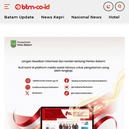
Batam Update
News Kepri
Nasional News
Hotel
O
Langsung
ke
konten