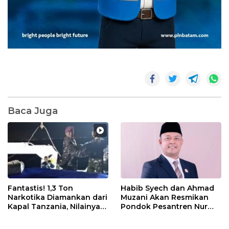
Baca Juga
Fantastis! 1,3 Ton
Habib Syech dan Ahmad
Narkotika Diamankan dari
Muzani Akan Resmikan
Kapal Tanzania, Nilainya
Pondok Pesantren Nur
Tembus Rp4,55 Triliun
Iman di Pulau Kasu, Iman
Sutiawan Cek Kesiapan