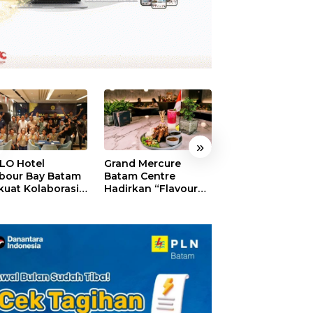
»
LO Hotel
Grand Mercure
HARRIS Resort
bour Bay Batam
Batam Centre
Waterfront Bat
kuat Kolaborasi
Hadirkan “Flavours
Rayakan HUT ke
gan Media
of Nusantara”,
Tebar Giveaway
alui YELLO
Rayakan HUT RI
Diskon Mengin
nect
dengan Cita Rasa
24%
Kuliner Indonesia