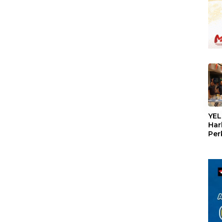
«
YEL
Har
Per
den
mel
Con