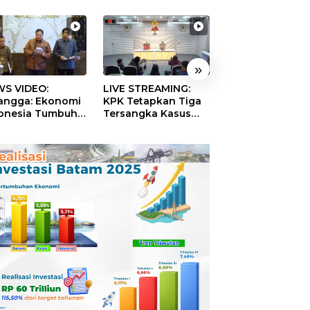
»
S VIDEO:
LIVE STREAMING:
TERBONGKAR!
langga: Ekonomi
KPK Tetapkan Tiga
Ratusan Rekeni
onesia Tumbuh
Tersangka Kasus
Virtual SPPG Fikt
9 Persen pada
Dugaan Korupsi
Diduga Terima 
ester II 2026
Digitalisasi SPBU
Rp311 Miliar, Ka
Pertamina
Dilaporkan ke
Kejaksaan