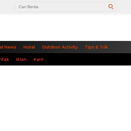
al News
Hotel
Outdoor Activity
Tips & Trik
ntak
Iklan
Karir