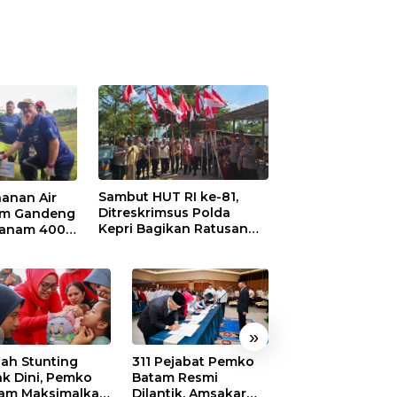
Sambut HUT RI ke-81,
anan Air
Ditreskrimsus Polda
am Gandeng
Kepri Bagikan Ratusan
Tanam 400
Bendera dan Sembako ke
 di
Warga Batam
ei Nongsa
»
ah Stunting
311 Pejabat Pemko
Walikota Batam
ak Dini, Pemko
Batam Resmi
Amsakar: Sekol
am Maksimalkan
Dilantik, Amsakar
Harus Menjadi