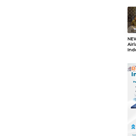
«
NEW
Air
Ind
5,2
Sem