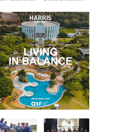
an Posyandu
Tekankan Integritas
Ruang Aman ba
dan Pelayanan
Anak untuk Tu
dan Berprestasi