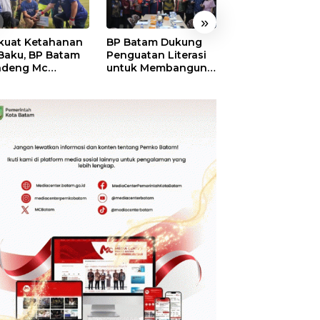
»
kuat Ketahanan
BP Batam Dukung
RSBP Batam
 Baku, BP Batam
Penguatan Literasi
Torehkan Stand
ndeng Mc
untuk Membangun
Pelayanan Kela
mott Tanam 400
Karakter dan
Dunia, Raih
bu Betung di
Kebhinekaan Bagi
Diamond Status 
dungan Sei
Generasi Masa
WSO
ngsa
Depan