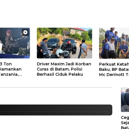
,3 Ton
Driver Maxim Jadi Korban
Perkuat Ketah
Diamankan
Curas di Batam, Polisi
Baku, BP Bat
Tanzania,
Berhasil Ciduk Pelaku
Mc Dermott 
 Amsakar Achmad Terima
embus Rp4,55
Bambu Betung
Bendungan S
I
«
Ceg
Sej
Bat