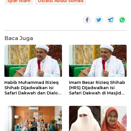
Syiar Islam
Ustadz Abdul Somad
Baca Juga
Habib Muhammad Rizieq
Imam Besar Rizieq Shihab
Shihab Dijadwalkan Isi
(HRS) Dijadwalkan Isi
Safari Dakwah dan Dialog
Safari Dakwah di Masjid
Kebangsaan di Batam
Bukit Indah Sukajadi
Batam