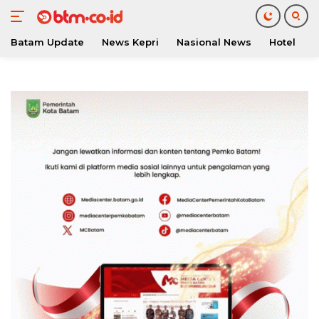
Batam Update
News Kepri
Nasional News
Hotel
O
Langsung
ke
konten