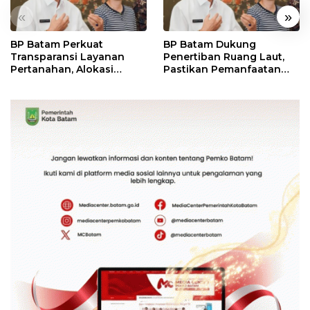
«
»
BP Batam Perkuat
BP Batam Dukung
Transparansi Layanan
Penertiban Ruang Laut,
Pertanahan, Alokasi
Pastikan Pemanfaatan
Tanah Reguler Segera
Sesuai Aturan
Hadir Melalui LMS