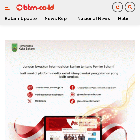
Batam Update
News Kepri
Nasional News
Hotel
O
Langsung
ke
konten