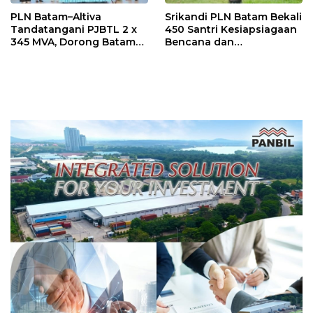
PLN Batam–Altiva
Srikandi PLN Batam Bekali
Tandatangani PJBTL 2 x
450 Santri Kesiapsiagaan
345 MVA, Dorong Batam
Bencana dan
Jadi Pusat Data Center
Keselamatan Listrik
Indonesia