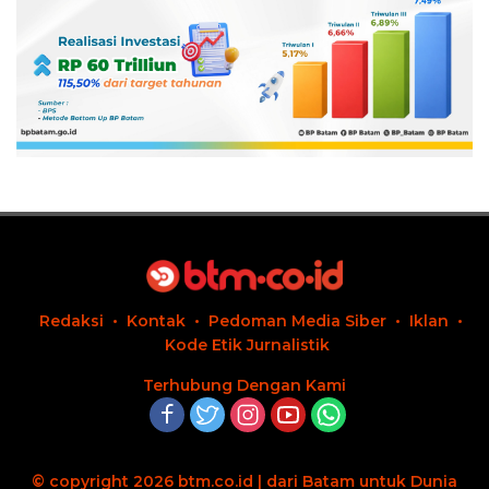
Redaksi
Kontak
Pedoman Media Siber
Iklan
Kode Etik Jurnalistik
Terhubung Dengan Kami
© copyright 2026 btm.co.id | dari Batam untuk Dunia