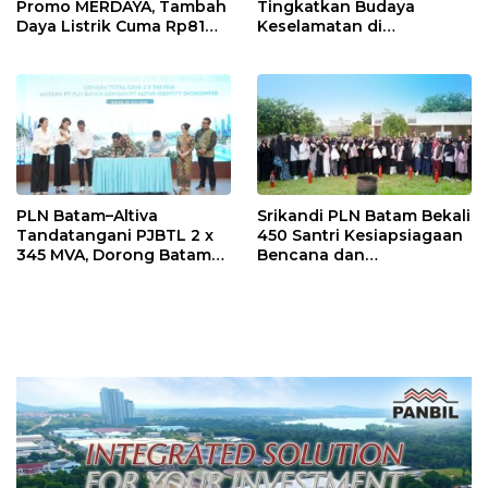
Promo MERDAYA, Tambah
Tingkatkan Budaya
Daya Listrik Cuma Rp81
Keselamatan di
Ribu Sambut HUT ke-81 RI
Lingkungan Pendidikan
PLN Batam–Altiva
Srikandi PLN Batam Bekali
Tandatangani PJBTL 2 x
450 Santri Kesiapsiagaan
345 MVA, Dorong Batam
Bencana dan
Jadi Pusat Data Center
Keselamatan Listrik
Indonesia