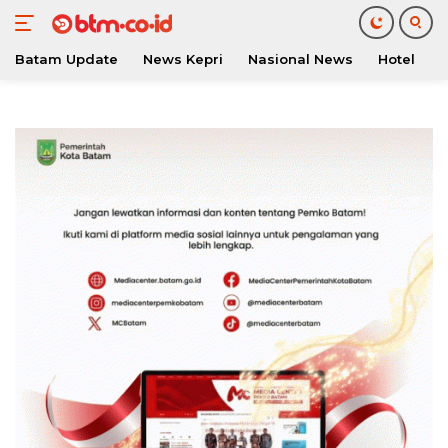
Batam Update
News Kepri
Nasional News
Hotel
O
Langsung
ke
konten