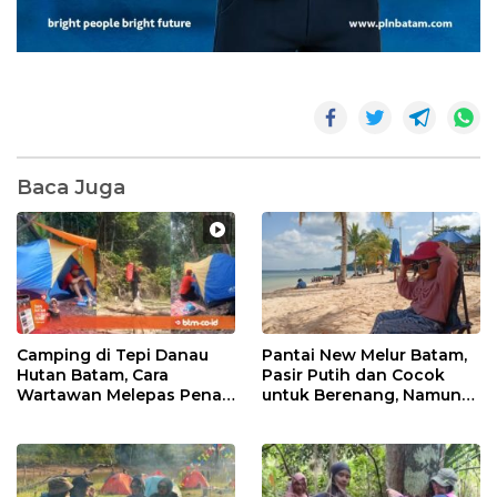
Baca Juga
Camping di Tepi Danau
Pantai New Melur Batam,
Hutan Batam, Cara
Pasir Putih dan Cocok
Wartawan Melepas Penat
untuk Berenang, Namun
Sambil Tetap Berkarya
Kurang Cocok bagi
Pencari Suasana Tenang