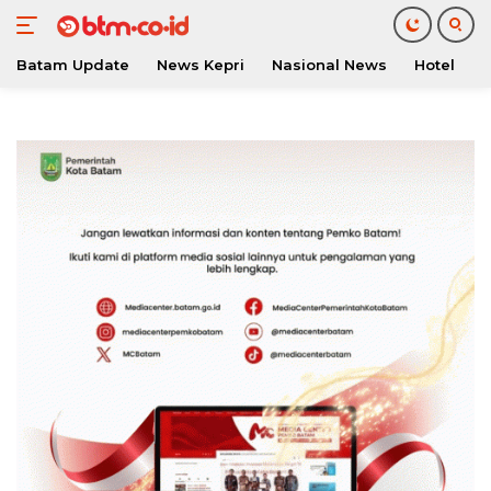
Batam Update
News Kepri
Nasional News
Hotel
O
Langsung
ke
konten