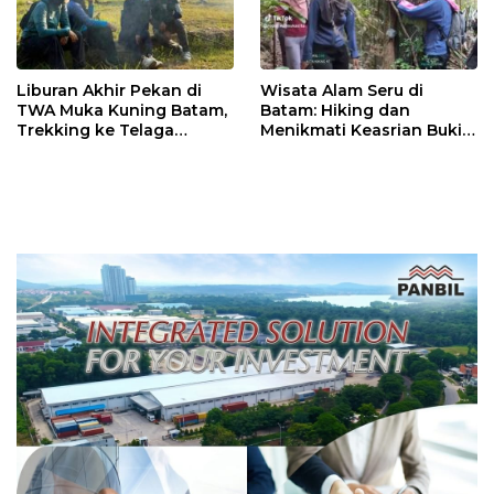
Liburan Akhir Pekan di
Wisata Alam Seru di
TWA Muka Kuning Batam,
Batam: Hiking dan
Trekking ke Telaga
Menikmati Keasrian Bukit
Advent Jadi Pengalaman
Senimba Sambil Menanam
Seru dan Edukatif
Pohon