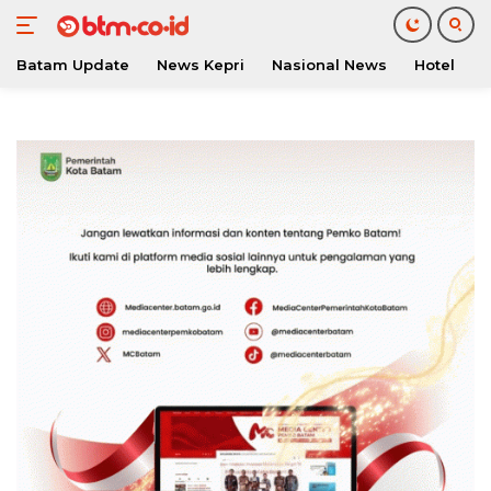
Batam Update
News Kepri
Nasional News
Hotel
O
Langsung
ke
konten