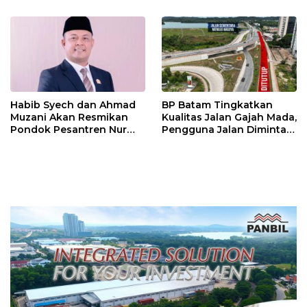
Habib Syech dan Ahmad
BP Batam Tingkatkan
Muzani Akan Resmikan
Kualitas Jalan Gajah Mada,
Pondok Pesantren Nur
Pengguna Jalan Diminta
Iman di Pulau Kasu, Iman
Ekstra Hati-hati
Sutiawan Cek Kesiapan