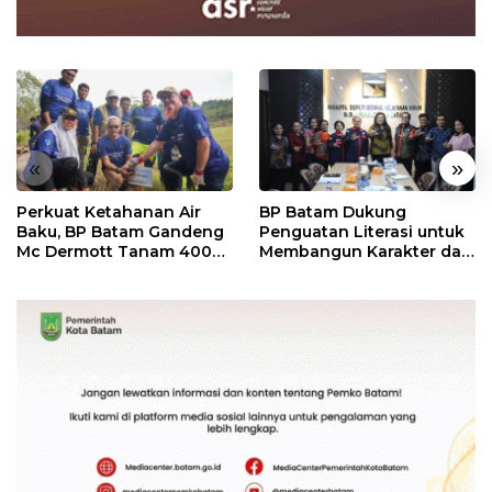
«
»
Perkuat Ketahanan Air
BP Batam Dukung
Baku, BP Batam Gandeng
Penguatan Literasi untuk
Mc Dermott Tanam 400
Membangun Karakter dan
Bambu Betung di
Kebhinekaan Bagi
Bendungan Sei Nongsa
Generasi Masa Depan