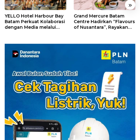
«
»
YELLO Hotel Harbour Bay
Grand Mercure Batam
Batam Perkuat Kolaborasi
Centre Hadirkan “Flavours
dengan Media melalui
of Nusantara”, Rayakan
YELLO Connect
HUT RI dengan Cita Rasa
Kuliner Indonesia