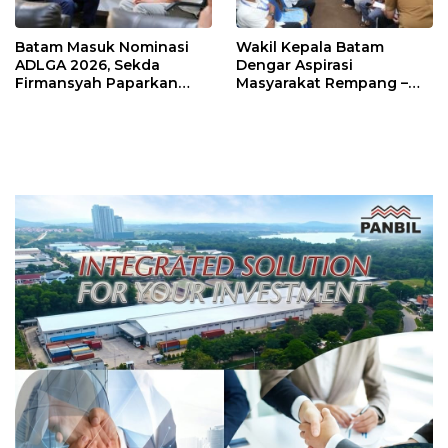
Batam Masuk Nominasi
Wakil Kepala Batam
ADLGA 2026, Sekda
Dengar Aspirasi
Firmansyah Paparkan
Masyarakat Rempang –
Transformasi Digital
Galang: Pastikan
Berbasis Data
Pembangunan Sekolah
Rakyat Berorientasi
Pengembangan Masa
Depan Pendidikan