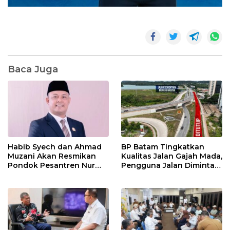
Baca Juga
Habib Syech dan Ahmad
BP Batam Tingkatkan
Muzani Akan Resmikan
Kualitas Jalan Gajah Mada,
Pondok Pesantren Nur
Pengguna Jalan Diminta
Iman di Pulau Kasu, Iman
Ekstra Hati-hati
Sutiawan Cek Kesiapan