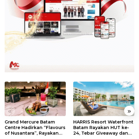
«
»
Grand Mercure Batam
HARRIS Resort Waterfront
Centre Hadirkan “Flavours
Batam Rayakan HUT ke-
of Nusantara”, Rayakan
24, Tebar Giveaway dan
HUT RI dengan Cita Rasa
Diskon Menginap 24%