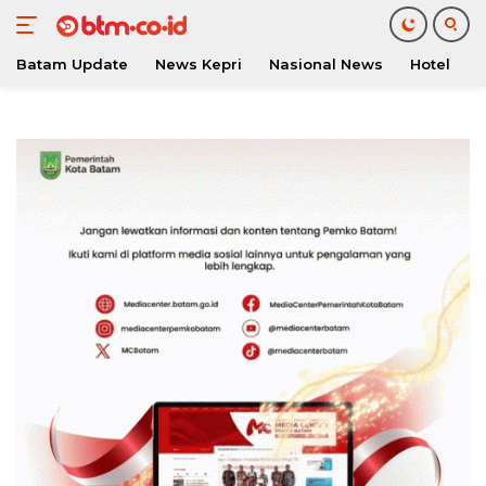
Batam Update
News Kepri
Nasional News
Hotel
O
Langsung
ke
konten