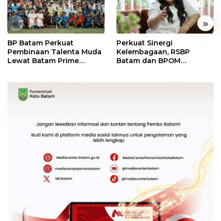
«
»
BP Batam Perkuat
Perkuat Sinergi
Pembinaan Talenta Muda
Kelembagaan, RSBP
Lewat Batam Prime
Batam dan BPOM
International Grassroot
Pastikan Pelayanan dan
Football Festival 2026
Ketersediaan Obat Aman