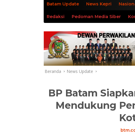
Batam Update
News Kepri
Nasion
Redaksi
Pedoman Media Siber
Ko
Beranda
News Update
BP Batam Siapka
Mendukung Pen
Ko
btm.co