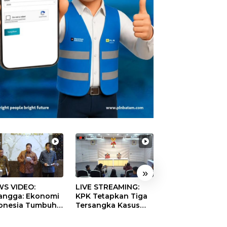
»
S VIDEO:
LIVE STREAMING:
TERBONGKAR!
langga: Ekonomi
KPK Tetapkan Tiga
Ratusan Rekeni
onesia Tumbuh
Tersangka Kasus
Virtual SPPG Fikt
9 Persen pada
Dugaan Korupsi
Diduga Terima 
ester II 2026
Digitalisasi SPBU
Rp311 Miliar, Ka