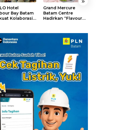
»
LO Hotel
Grand Mercure
HARRIS Resort
bour Bay Batam
Batam Centre
Waterfront Bat
kuat Kolaborasi
Hadirkan “Flavours
Rayakan HUT ke
gan Media
of Nusantara”,
Tebar Giveaway
alui YELLO
Rayakan HUT RI
Diskon Mengin
nect
dengan Cita Rasa
24%
Kuliner Indonesia