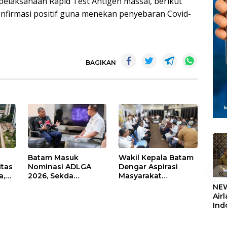
laksanaan Rapid Test Antigen massal, berikut
onfirmasi positif guna menekan penyebaran Covid-
BAGIKAN
Batam Masuk
Wakil Kepala Batam
itas
Nominasi ADLGA
Dengar Aspirasi
«
a,
2026, Sekda
Masyarakat
Firmansyah
Rempang – Galang:
NEW
ati-
Paparkan
Pastikan
Air
Transformasi Digital
Pembangunan
Ind
Berbasis Data
Sekolah Rakyat
5,2
Berorientasi
Sem