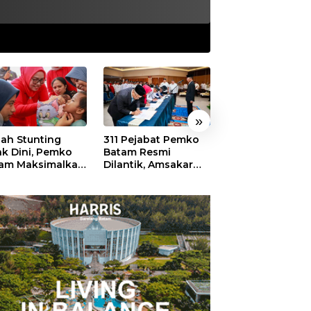
»
ah Stunting
311 Pejabat Pemko
Walikota Batam
ak Dini, Pemko
Batam Resmi
Amsakar: Sekol
am Maksimalkan
Dilantik, Amsakar
Harus Menjadi
an Posyandu
Tekankan Integritas
Ruang Aman ba
dan Pelayanan
Anak untuk Tu
dan Berprestasi