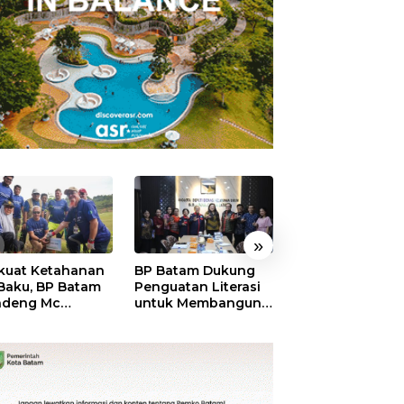
»
kuat Ketahanan
BP Batam Dukung
RSBP Batam
 Baku, BP Batam
Penguatan Literasi
Torehkan Stand
ndeng Mc
untuk Membangun
Pelayanan Kela
mott Tanam 400
Karakter dan
Dunia, Raih
bu Betung di
Kebhinekaan Bagi
Diamond Status 
dungan Sei
Generasi Masa
WSO
ngsa
Depan