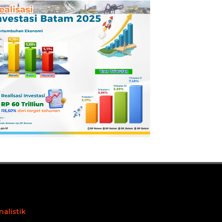
Pertamina
Dilaporkan ke
Kejaksaan
nalistik