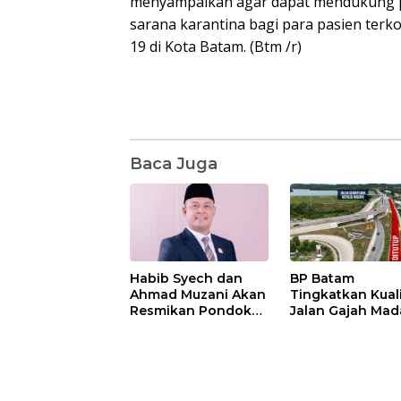
menyampaikan agar dapat mendukung pe
sarana karantina bagi para pasien terk
19 di Kota Batam. (Btm /r)
Baca Juga
Habib Syech dan
BP Batam
Ahmad Muzani Akan
Tingkatkan Kual
Resmikan Pondok
Jalan Gajah Mad
Pesantren Nur Iman
Pengguna Jalan
di Pulau Kasu, Iman
Diminta Ekstra H
Sutiawan Cek
hati
Kesiapan