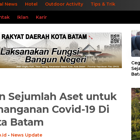
al News
Hotel
Outdoor Activity
Tips & Trik
ntak
Iklan
Karir
«
Ceg
Sej
Bat
Per
n Sejumlah Aset untuk
anganan Covid-19 Di
ta Batam
.id
-
News Update