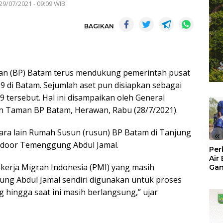
29/07/2021 - 09:09 WIB
BAGIKAN
n (BP) Batam terus mendukung pemerintah pusat
 di Batam. Sejumlah aset pun disiapkan sebagai
tersebut. Hal ini disampaikan oleh General
n Taman BP Batam, Herawan, Rabu (28/7/2021).
ntara lain Rumah Susun (rusun) BP Batam di Tanjung
«
ndoor Temenggung Abdul Jamal.
Per
Air
kerja Migran Indonesia (PMI) yang masih
Ga
Der
ung Abdul Jamal sendiri digunakan untuk proses
Bam
 hingga saat ini masih berlangsung,” ujar
Ben
No