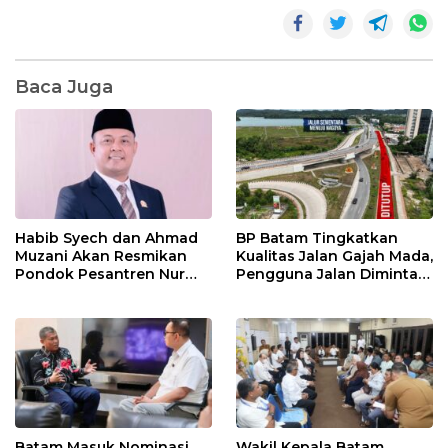
Baca Juga
Habib Syech dan Ahmad
BP Batam Tingkatkan
Muzani Akan Resmikan
Kualitas Jalan Gajah Mada,
Pondok Pesantren Nur
Pengguna Jalan Diminta
Iman di Pulau Kasu, Iman
Ekstra Hati-hati
Sutiawan Cek Kesiapan
Batam Masuk Nominasi
Wakil Kepala Batam