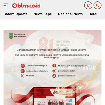
Batam Update
News Kepri
Nasional News
Hotel
O
Langsung
ke
konten