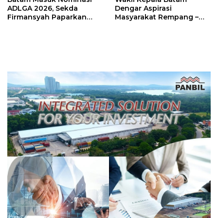
ADLGA 2026, Sekda
Dengar Aspirasi
Firmansyah Paparkan
Masyarakat Rempang –
Transformasi Digital
Galang: Pastikan
Berbasis Data
Pembangunan Sekolah
Rakyat Berorientasi
Pengembangan Masa
Depan Pendidikan