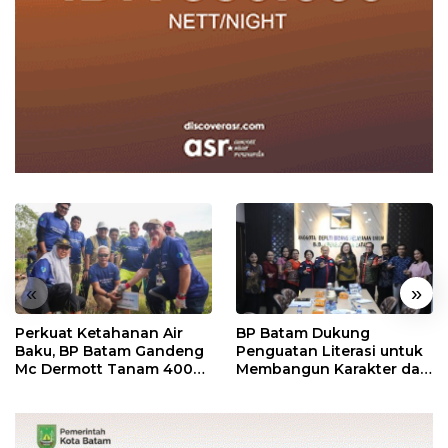
«
»
Perkuat Ketahanan Air
BP Batam Dukung
Baku, BP Batam Gandeng
Penguatan Literasi untuk
Mc Dermott Tanam 400
Membangun Karakter dan
Bambu Betung di
Kebhinekaan Bagi
Bendungan Sei Nongsa
Generasi Masa Depan