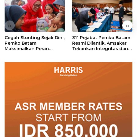
«
»
Cegah Stunting Sejak Dini,
311 Pejabat Pemko Batam
Pemko Batam
Resmi Dilantik, Amsakar
Maksimalkan Peran
Tekankan Integritas dan
Posyandu
Pelayanan