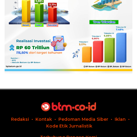
Redaksi
Kontak
Pedoman Media Siber
Iklan
Kode Etik Jurnalistik