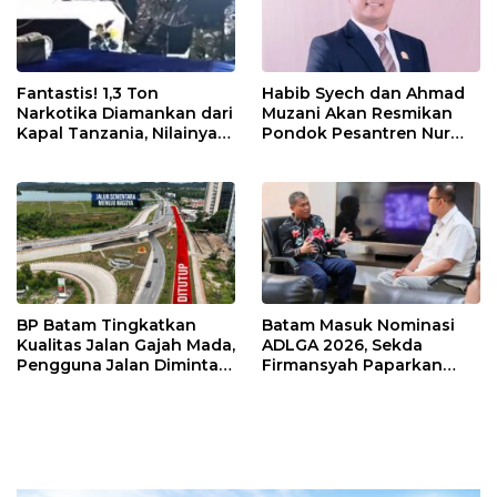
Fantastis! 1,3 Ton
Habib Syech dan Ahmad
Narkotika Diamankan dari
Muzani Akan Resmikan
Kapal Tanzania, Nilainya
Pondok Pesantren Nur
Tembus Rp4,55 Triliun
Iman di Pulau Kasu, Iman
Sutiawan Cek Kesiapan
BP Batam Tingkatkan
Batam Masuk Nominasi
Kualitas Jalan Gajah Mada,
ADLGA 2026, Sekda
Pengguna Jalan Diminta
Firmansyah Paparkan
Ekstra Hati-hati
Transformasi Digital
Berbasis Data