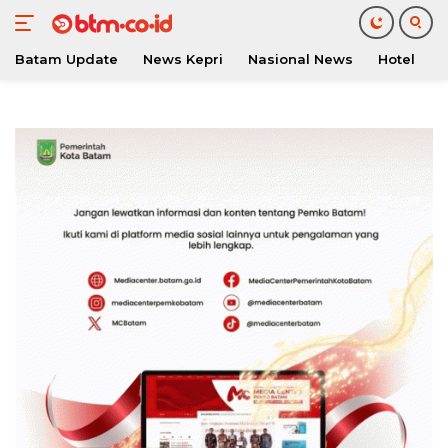
Batam Update
News Kepri
Nasional News
Hotel
O
Langsung
ke
konten