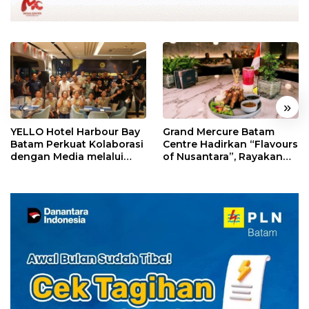
«
»
YELLO Hotel Harbour Bay
Grand Mercure Batam
Batam Perkuat Kolaborasi
Centre Hadirkan “Flavours
dengan Media melalui
of Nusantara”, Rayakan
YELLO Connect
HUT RI dengan Cita Rasa
Kuliner Indonesia