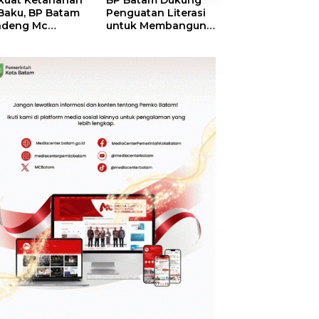
kuat Ketahanan
BP Batam Dukung
RSBP Batam
 Baku, BP Batam
Penguatan Literasi
Torehkan Stand
ndeng Mc
untuk Membangun
Pelayanan Kela
mott Tanam 400
Karakter dan
Dunia, Raih
bu Betung di
Kebhinekaan Bagi
Diamond Status 
dungan Sei
Generasi Masa
WSO
ngsa
Depan