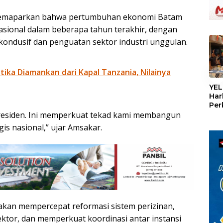
memaparkan bahwa pertumbuhan ekonomi Batam
nasional dalam beberapa tahun terakhir, dengan
 kondusif dan penguatan sektor industri unggulan.
otika Diamankan dari Kapal Tanzania, Nilainya
«
YEL
Har
Per
Presiden. Ini memperkuat tekad kami membangun
den
mel
is nasional,” ujar Amsakar.
Con
akan mempercepat reformasi sistem perizinan,
ektor, dan memperkuat koordinasi antar instansi