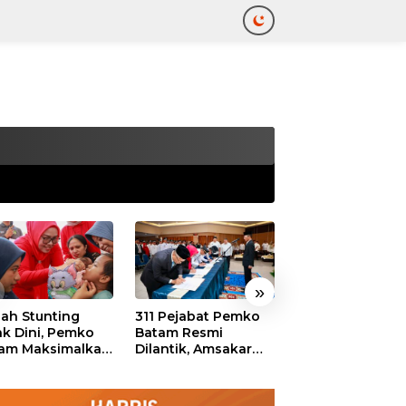
tutup
»
ah Stunting
311 Pejabat Pemko
Walikota Batam
ak Dini, Pemko
Batam Resmi
Amsakar: Sekol
am Maksimalkan
Dilantik, Amsakar
Harus Menjadi
an Posyandu
Tekankan Integritas
Ruang Aman ba
dan Pelayanan
Anak untuk Tu
dan Berprestasi