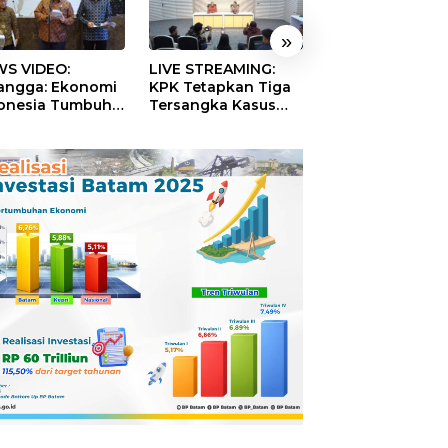
»
S VIDEO:
LIVE STREAMING:
TERBONGKAR!
langga: Ekonomi
KPK Tetapkan Tiga
Ratusan Rekeni
onesia Tumbuh
Tersangka Kasus
Virtual SPPG Fikt
9 Persen pada
Dugaan Korupsi
Diduga Terima 
ester II 2026
Digitalisasi SPBU
Rp311 Miliar, Ka
Pertamina
Dilaporkan ke
Kejaksaan