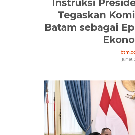
Instruksi Presi
Tegaskan Kom
Batam sebagai E
Ekono
btm.co
Jumat, 