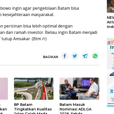
rabowo ingin agar pengelolaan Batam bisa
«
 kesejahteraan masyarakat.
NEW
Air
n perizinan bisa lebih optimal dengan
Ind
5,2
n dan ramah investor. Beliau ingin Batam menjadi
Sem
” tutup Amsakar. (Btm /r)
BAGIKAN
n
BP Batam
Batam Masuk
Akan
Tingkatkan Kualitas
Nominasi ADLGA
ok
Jalan Gajah Mada,
2026, Sekda