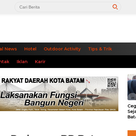
al News
Hotel
Outdoor Activity
Tips & Trik
ntak
Iklan
Karir
«
Ceg
Sej
Bat
Per