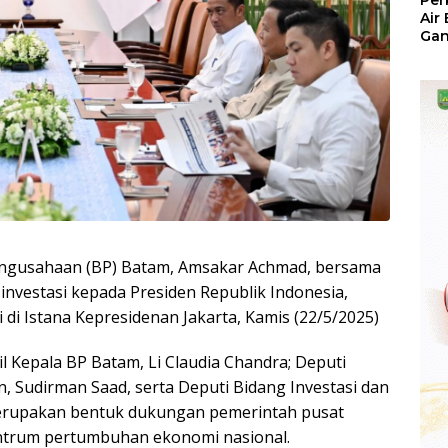
Per
Air
Ga
Der
Bam
Ben
No
ngusahaan (BP) Batam, Amsakar Achmad, bersama
investasi kepada Presiden Republik Indonesia,
di Istana Kepresidenan Jakarta, Kamis (22/5/2025)
l Kepala BP Batam, Li Claudia Chandra; Deputi
n, Sudirman Saad, serta Deputi Bidang Investasi dan
 merupakan bentuk dukungan pemerintah pusat
ntrum pertumbuhan ekonomi nasional.