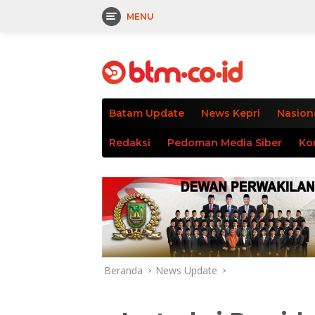
MENU
Langsung
tutup
ke
konten
Batam Update
News Kepri
Nasion
Redaksi
Pedoman Media Siber
Ko
Beranda
News Update