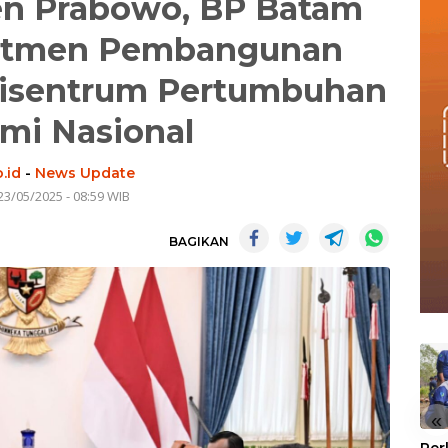
den Prabowo, BP Batam
itmen Pembangunan
pisentrum Pertumbuhan
mi Nasional
.id
-
News Update
23/05/2025 - 08:59 WIB
BAGIKAN
«