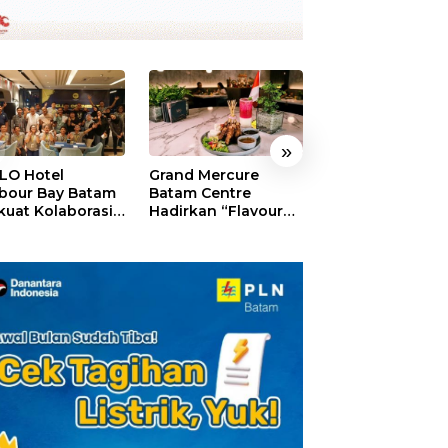
»
LO Hotel
Grand Mercure
HARRIS Resort
bour Bay Batam
Batam Centre
Waterfront Bat
kuat Kolaborasi
Hadirkan “Flavours
Rayakan HUT ke
gan Media
of Nusantara”,
Tebar Giveaway
alui YELLO
Rayakan HUT RI
Diskon Mengin
nect
dengan Cita Rasa
24%
Kuliner Indonesia