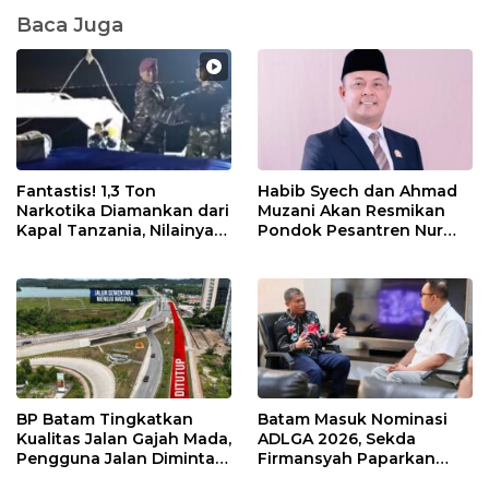
Baca Juga
Fantastis! 1,3 Ton
Habib Syech dan Ahmad
Narkotika Diamankan dari
Muzani Akan Resmikan
Kapal Tanzania, Nilainya
Pondok Pesantren Nur
Tembus Rp4,55 Triliun
Iman di Pulau Kasu, Iman
Sutiawan Cek Kesiapan
BP Batam Tingkatkan
Batam Masuk Nominasi
Kualitas Jalan Gajah Mada,
ADLGA 2026, Sekda
Pengguna Jalan Diminta
Firmansyah Paparkan
Ekstra Hati-hati
Transformasi Digital