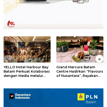
«
»
YELLO Hotel Harbour Bay
Grand Mercure Batam
Batam Perkuat Kolaborasi
Centre Hadirkan “Flavours
dengan Media melalui
of Nusantara”, Rayakan
YELLO Connect
HUT RI dengan Cita Rasa
Kuliner Indonesia