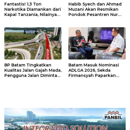
Fantastis! 1,3 Ton
Habib Syech dan Ahmad
Narkotika Diamankan dari
Muzani Akan Resmikan
Kapal Tanzania, Nilainya
Pondok Pesantren Nur
Tembus Rp4,55 Triliun
Iman di Pulau Kasu, Iman
Sutiawan Cek Kesiapan
BP Batam Tingkatkan
Batam Masuk Nominasi
Kualitas Jalan Gajah Mada,
ADLGA 2026, Sekda
Pengguna Jalan Diminta
Firmansyah Paparkan
Ekstra Hati-hati
Transformasi Digital
Berbasis Data