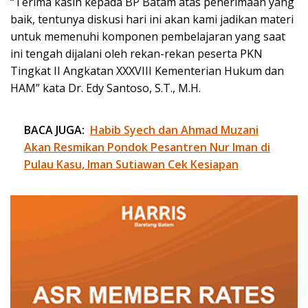
“Terima kasih kepada BP Batam atas penerimaan yang
baik, tentunya diskusi hari ini akan kami jadikan materi
untuk memenuhi komponen pembelajaran yang saat
ini tengah dijalani oleh rekan-rekan peserta PKN
Tingkat II Angkatan XXXVIII Kementerian Hukum dan
HAM” kata Dr. Edy Santoso, S.T., M.H.
BACA JUGA:
Habib Syech dan Ahmad Muzani
Akan Resmikan Pondok Pesantren Nur Iman di
Pulau Kasu, Iman Sutiawan Cek Kesiapan