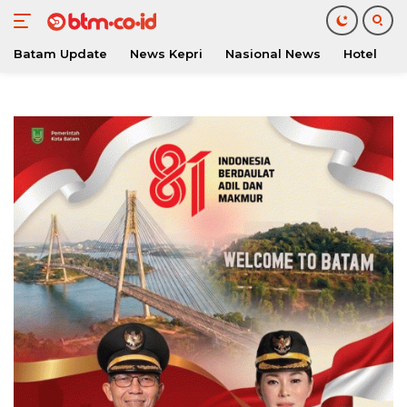
Batam Update
News Kepri
Nasional News
Hotel
O
Langsung
ke
konten