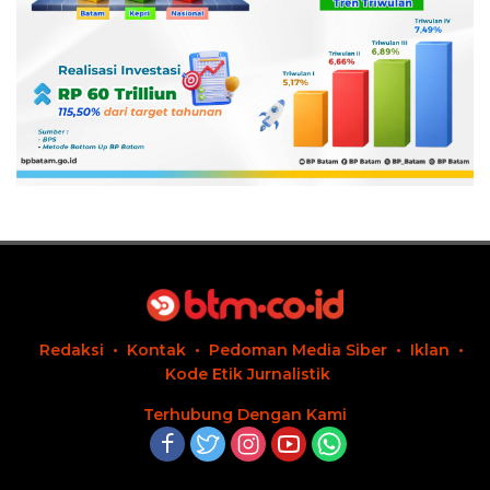
Redaksi
Kontak
Pedoman Media Siber
Iklan
Kode Etik Jurnalistik
Terhubung Dengan Kami