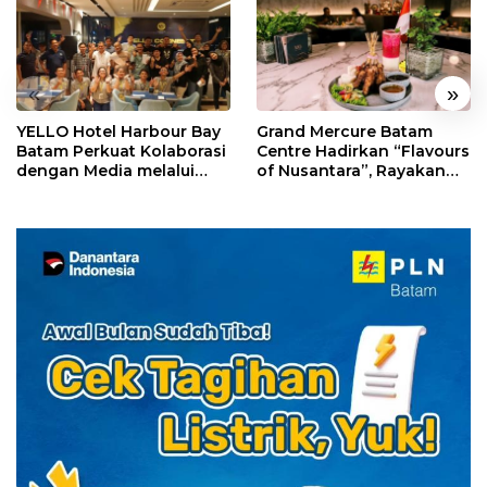
«
»
YELLO Hotel Harbour Bay
Grand Mercure Batam
Batam Perkuat Kolaborasi
Centre Hadirkan “Flavours
dengan Media melalui
of Nusantara”, Rayakan
YELLO Connect
HUT RI dengan Cita Rasa
Kuliner Indonesia