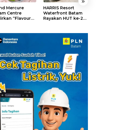
»
nd Mercure
HARRIS Resort
GM For A Day 2
am Centre
Waterfront Batam
Sukses Digelar,
irkan “Flavours
Rayakan HUT ke-24,
Puluhan Anak
Nusantara”,
Tebar Giveaway dan
Rasakan Jadi
akan HUT RI
Diskon Menginap
General Manage
gan Cita Rasa
24%
Hotel Sehari
iner Indonesia