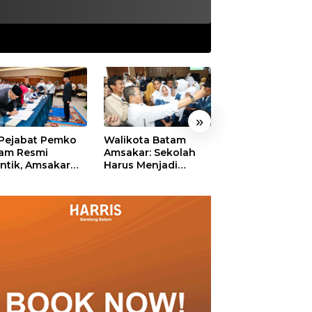
»
 Pejabat Pemko
Walikota Batam
Ekonomi Batam
am Resmi
Amsakar: Sekolah
Diproyeksikan
antik, Amsakar
Harus Menjadi
Tumbuh hingga 
ankan Integritas
Ruang Aman bagi
Persen, Pemko
 Pelayanan
Anak untuk Tumbuh
Naikkan Target
dan Berprestasi
Pendapatan Da