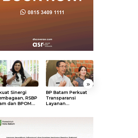
»
kuat Sinergi
BP Batam Perkuat
BP Batam Duku
embagaan, RSBP
Transparansi
Penertiban Rua
am dan BPOM
Layanan
Laut, Pastikan
tikan Pelayanan
Pertanahan, Alokasi
Pemanfaatan Se
 Ketersediaan
Tanah Reguler
Aturan
t Aman
Segera Hadir Melalui
LMS