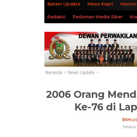
Batam Update
News Kepri
Nasion
Redaksi
Pedoman Media Siber
Ko
Beranda
News Update
2006 Orang Mend
Ke-76 di La
btm.co
Selasa,