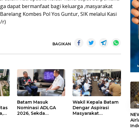
ga dapat bermanfaat bagi keluarga ,masyarakat
 Barelang Kombes Pol Yos Guntur, SIK melalui Kasi
/r)
BAGIKAN
Batam Masuk
Wakil Kepala Batam
«
itas
Nominasi ADLGA
Dengar Aspirasi
a,
2026, Sekda
Masyarakat
NEW
Firmansyah
Rempang – Galang:
Air
ati-
Paparkan
Pastikan
Ind
Transformasi Digital
Pembangunan
5,2
Berbasis Data
Sekolah Rakyat
Sem