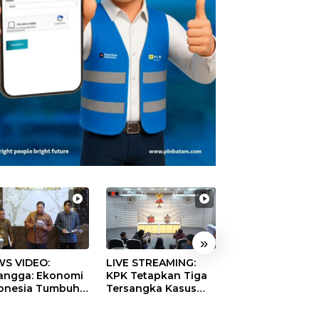
»
S VIDEO:
LIVE STREAMING:
TERBONGKAR!
langga: Ekonomi
KPK Tetapkan Tiga
Ratusan Rekeni
onesia Tumbuh
Tersangka Kasus
Virtual SPPG Fikt
9 Persen pada
Dugaan Korupsi
Diduga Terima 
ester II 2026
Digitalisasi SPBU
Rp311 Miliar, Ka