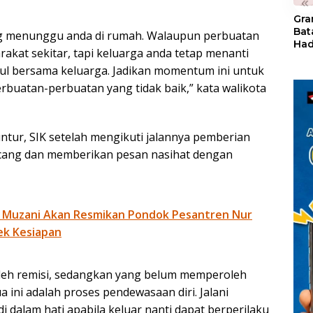
«
Gra
Bat
ang menunggu anda di rumah. Walaupun perbuatan
Had
rakat sekitar, tapi keluarga anda tetap menanti
of 
Ray
ul bersama keluarga. Jadikan momentum ini untuk
den
perbuatan-perbuatan yang tidak baik,” kata walikota
Kul
tur, SIK setelah mengikuti jalannya pemberian
ncang dan memberikan pesan nasihat dengan
 Muzani Akan Resmikan Pondok Pesantren Nur
ek Kesiapan
eh remisi, sedangkan yang belum memperoleh
ua ini adalah proses pendewasaan diri. Jalani
i dalam hati apabila keluar nanti dapat berperilaku