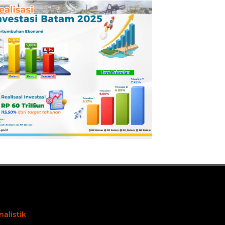
Pertamina
Dilaporkan ke
Kejaksaan
nalistik