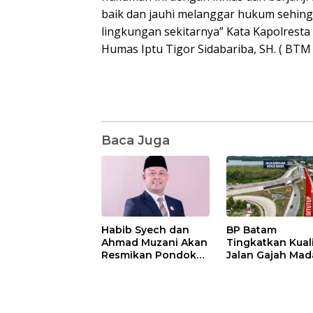
baik dan jauhi melanggar hukum sehing
lingkungan sekitarnya” Kata Kapolresta
Humas Iptu Tigor Sidabariba, SH. ( BTM 
Baca Juga
Habib Syech dan
BP Batam
Ahmad Muzani Akan
Tingkatkan Kual
Resmikan Pondok
Jalan Gajah Mad
Pesantren Nur Iman
Pengguna Jalan
di Pulau Kasu, Iman
Diminta Ekstra H
Sutiawan Cek
hati
Kesiapan