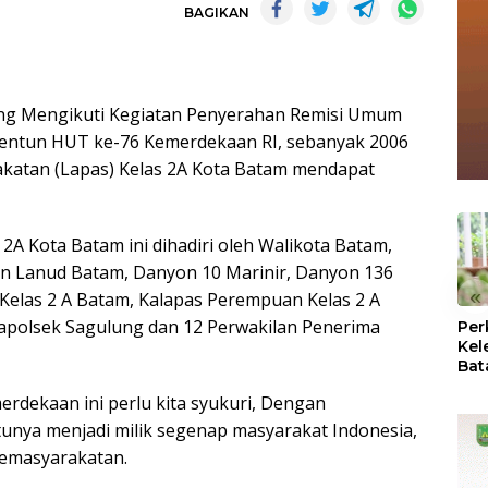
BAGIKAN
ang Mengikuti Kegiatan Penyerahan Remisi Umum
entun HUT ke-76 Kemerdekaan RI, sebanyak 2006
atan (Lapas) Kelas 2A Kota Batam mendapat
2A Kota Batam ini dihadiri oleh Walikota Batam,
an Lanud Batam, Danyon 10 Marinir, Danyon 136
«
 Kelas 2 A Batam, Kalapas Perempuan Kelas 2 A
Kapolsek Sagulung dan 12 Perwakilan Penerima
Per
Kel
Bat
Pas
dekaan ini perlu kita syukuri, Dengan
dan
Oba
tunya menjadi milik segenap masyarakat Indonesia,
pemasyarakatan.