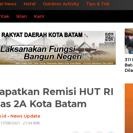
al News
Hotel
Outdoor Activity
Tips & Trik
ntak
Iklan
Karir
«
311
Bat
Dil
Tek
dan
apatkan Remisi HUT RI
pas 2A Kota Batam
.id
-
News Update
 17/08/2021 - 21:34 WIB