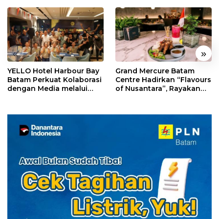
«
»
YELLO Hotel Harbour Bay
Grand Mercure Batam
Batam Perkuat Kolaborasi
Centre Hadirkan “Flavours
dengan Media melalui
of Nusantara”, Rayakan
YELLO Connect
HUT RI dengan Cita Rasa
Kuliner Indonesia