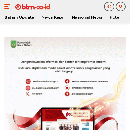
Batam Update
News Kepri
Nasional News
Hotel
O
Langsung
ke
konten