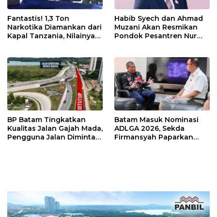
Fantastis! 1,3 Ton
Habib Syech dan Ahmad
Narkotika Diamankan dari
Muzani Akan Resmikan
Kapal Tanzania, Nilainya
Pondok Pesantren Nur
Tembus Rp4,55 Triliun
Iman di Pulau Kasu, Iman
Sutiawan Cek Kesiapan
BP Batam Tingkatkan
Batam Masuk Nominasi
Kualitas Jalan Gajah Mada,
ADLGA 2026, Sekda
Pengguna Jalan Diminta
Firmansyah Paparkan
Ekstra Hati-hati
Transformasi Digital
Berbasis Data