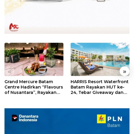
«
»
Grand Mercure Batam
HARRIS Resort Waterfront
Centre Hadirkan “Flavours
Batam Rayakan HUT ke-
of Nusantara”, Rayakan
24, Tebar Giveaway dan
HUT RI dengan Cita Rasa
Diskon Menginap 24%
Kuliner Indonesia