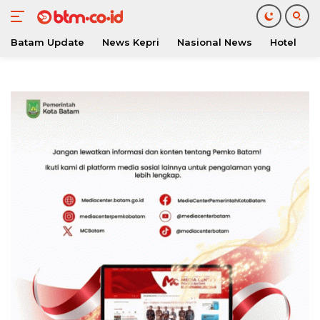
Batam Update
News Kepri
Nasional News
Hotel
O
Langsung
ke
konten