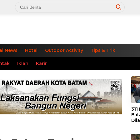
al News
Hotel
Outdoor Activity
Tips & Trik
ntak
Iklan
Karir
«
311
Bat
Dil
Tek
dan