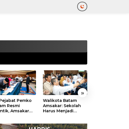
tutup
»
 Pejabat Pemko
Walikota Batam
Ekonomi Batam
am Resmi
Amsakar: Sekolah
Diproyeksikan
antik, Amsakar
Harus Menjadi
Tumbuh hingga 
ankan Integritas
Ruang Aman bagi
Persen, Pemko
 Pelayanan
Anak untuk Tumbuh
Naikkan Target
dan Berprestasi
Pendapatan Da