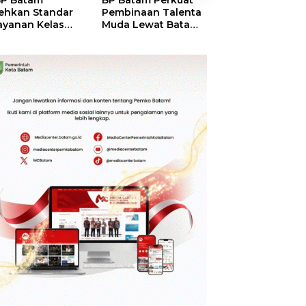
P Batam
BP Batam Perkuat
Perkuat Sinergi
ehkan Standar
Pembinaan Talenta
Kelembagaan, 
ayanan Kelas
Muda Lewat Batam
Batam dan BPO
ia, Raih
Prime International
Pastikan Pelay
mond Status dari
Grassroot Football
dan Ketersedia
O
Festival 2026
Obat Aman