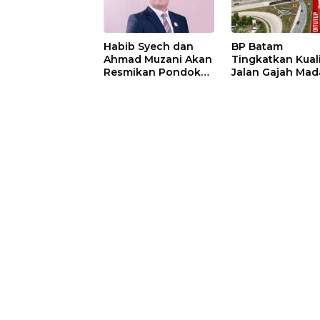
Habib Syech dan
BP Batam
Ahmad Muzani Akan
Tingkatkan Kual
Resmikan Pondok
Jalan Gajah Mad
Pesantren Nur Iman
Pengguna Jalan
di Pulau Kasu, Iman
Diminta Ekstra H
Sutiawan Cek
hati
Kesiapan