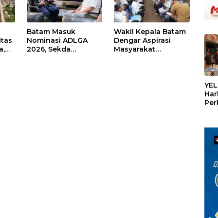
Batam Masuk
Wakil Kepala Batam
itas
Nominasi ADLGA
Dengar Aspirasi
a,
2026, Sekda
Masyarakat
Firmansyah
Rempang – Galang:
ati-
Paparkan
Pastikan
«
Transformasi Digital
Pembangunan
Berbasis Data
Sekolah Rakyat
YEL
Berorientasi
Har
Pengembangan
Per
Masa Depan
den
Pendidikan
mel
Con