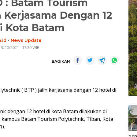
: Batam Tourism
n Kerjasama Dengan 12
i Kota Batam
.id
-
News Update
13/10/2021 - 17:30 WIB
BAGIKAN
technic ( BTP ) jalin kerjasama dengan 12 hotel di
ic dengan 12 hotel di kota Batam dilakukan di
g kampus Batam Tourism Polytechnic, Tiban, Kota
1).
«