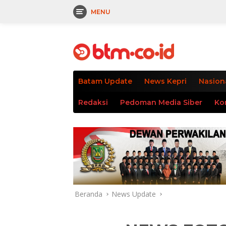
MENU
Langsung
tutup
ke
konten
Batam Update
News Kepri
Nasion
Redaksi
Pedoman Media Siber
Ko
Beranda
News Update