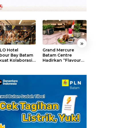
»
LO Hotel
Grand Mercure
HARRIS Resort
bour Bay Batam
Batam Centre
Waterfront Bat
kuat Kolaborasi
Hadirkan “Flavours
Rayakan HUT ke
gan Media
of Nusantara”,
Tebar Giveaway
alui YELLO
Rayakan HUT RI
Diskon Mengin
nect
dengan Cita Rasa
24%
Kuliner Indonesia