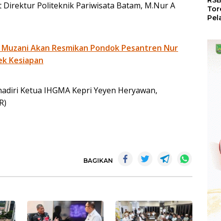
RSB
Direktur Politeknik Pariwisata Batam, M.Nur A
Tor
Pel
Dun
Dia
WS
 Muzani Akan Resmikan Pondok Pesantren Nur
ek Kesiapan
hadiri Ketua IHGMA Kepri Yeyen Heryawan,
R)
BAGIKAN