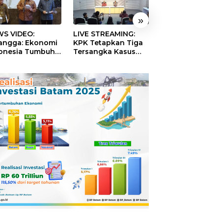
»
S VIDEO:
LIVE STREAMING:
TERBONGKAR!
langga: Ekonomi
KPK Tetapkan Tiga
Ratusan Rekeni
onesia Tumbuh
Tersangka Kasus
Virtual SPPG Fikt
9 Persen pada
Dugaan Korupsi
Diduga Terima 
ester II 2026
Digitalisasi SPBU
Rp311 Miliar, Ka
Pertamina
Dilaporkan ke
Kejaksaan