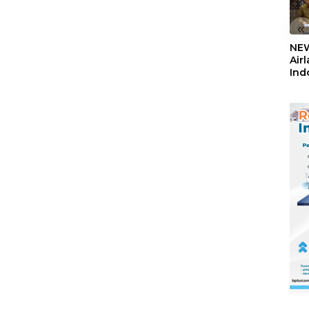
«
NEW
Air
Ind
5,2
Sem