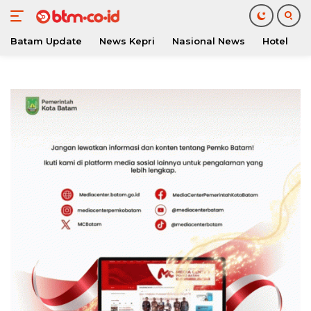
Batam Update
News Kepri
Nasional News
Hotel
O
Langsung
ke
konten