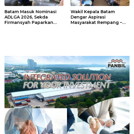
Batam Masuk Nominasi
Wakil Kepala Batam
ADLGA 2026, Sekda
Dengar Aspirasi
Firmansyah Paparkan
Masyarakat Rempang –
Transformasi Digital
Galang: Pastikan
Berbasis Data
Pembangunan Sekolah
Rakyat Berorientasi
Pengembangan Masa
Depan Pendidikan