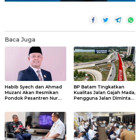
Baca Juga
Habib Syech dan Ahmad
BP Batam Tingkatkan
Muzani Akan Resmikan
Kualitas Jalan Gajah Mada,
Pondok Pesantren Nur
Pengguna Jalan Diminta
Iman di Pulau Kasu, Iman
Ekstra Hati-hati
Sutiawan Cek Kesiapan