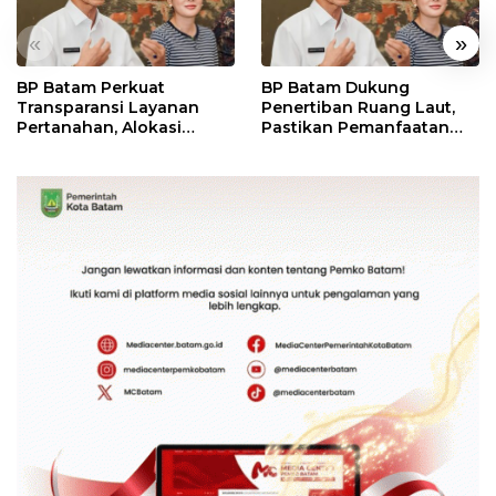
«
»
BP Batam Perkuat
BP Batam Dukung
Transparansi Layanan
Penertiban Ruang Laut,
Pertanahan, Alokasi
Pastikan Pemanfaatan
Tanah Reguler Segera
Sesuai Aturan
Hadir Melalui LMS