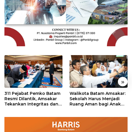
«
»
311 Pejabat Pemko Batam
Walikota Batam Amsakar:
Resmi Dilantik, Amsakar
Sekolah Harus Menjadi
Tekankan Integritas dan
Ruang Aman bagi Anak
Pelayanan
untuk Tumbuh dan
Berprestasi