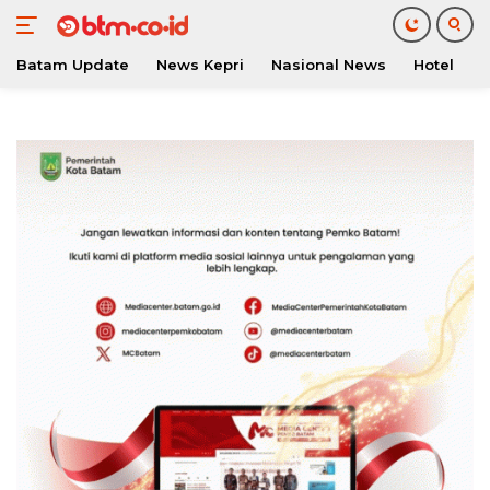
Batam Update
News Kepri
Nasional News
Hotel
O
Langsung
ke
konten