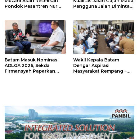
Muzani Akan Resmikan
Kualitas Jalan Gajah Mada,
Pondok Pesantren Nur
Pengguna Jalan Diminta
Iman di Pulau Kasu, Iman
Ekstra Hati-hati
Sutiawan Cek Kesiapan
Batam Masuk Nominasi
Wakil Kepala Batam
ADLGA 2026, Sekda
Dengar Aspirasi
Firmansyah Paparkan
Masyarakat Rempang –
Transformasi Digital
Galang: Pastikan
Berbasis Data
Pembangunan Sekolah
Rakyat Berorientasi
Pengembangan Masa
Depan Pendidikan