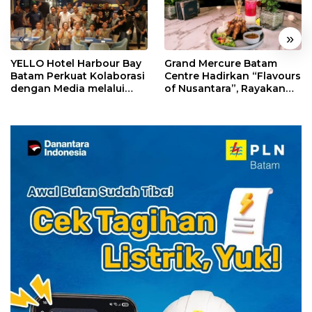
«
»
YELLO Hotel Harbour Bay
Grand Mercure Batam
Batam Perkuat Kolaborasi
Centre Hadirkan “Flavours
dengan Media melalui
of Nusantara”, Rayakan
YELLO Connect
HUT RI dengan Cita Rasa
Kuliner Indonesia