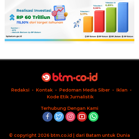
Redaksi
Kontak
Pedoman Media Siber
Iklan
Kode Etik Jurnalistik
Terhubung Dengan Kami
© copyright 2026 btm.co.id | dari Batam untuk Dunia