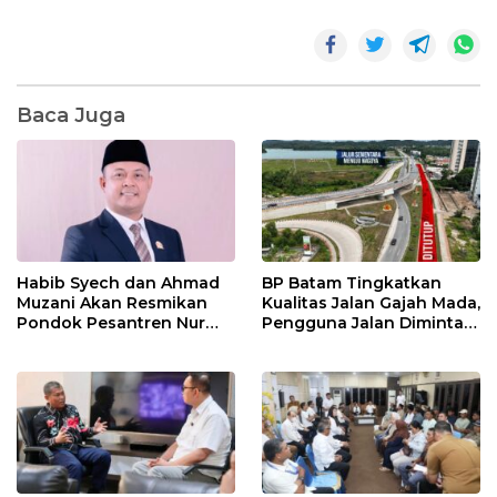
Baca Juga
Habib Syech dan Ahmad
BP Batam Tingkatkan
Muzani Akan Resmikan
Kualitas Jalan Gajah Mada,
Pondok Pesantren Nur
Pengguna Jalan Diminta
Iman di Pulau Kasu, Iman
Ekstra Hati-hati
Sutiawan Cek Kesiapan