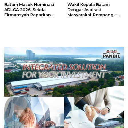
Batam Masuk Nominasi
Wakil Kepala Batam
ADLGA 2026, Sekda
Dengar Aspirasi
Firmansyah Paparkan
Masyarakat Rempang –
Transformasi Digital
Galang: Pastikan
Berbasis Data
Pembangunan Sekolah
Rakyat Berorientasi
Pengembangan Masa
Depan Pendidikan