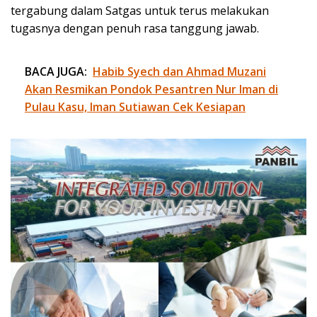
tergabung dalam Satgas untuk terus melakukan
tugasnya dengan penuh rasa tanggung jawab.
BACA JUGA:
Habib Syech dan Ahmad Muzani
Akan Resmikan Pondok Pesantren Nur Iman di
Pulau Kasu, Iman Sutiawan Cek Kesiapan