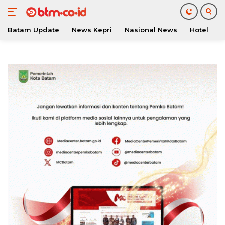
Batam Update
News Kepri
Nasional News
Hotel
O
Langsung
ke
konten