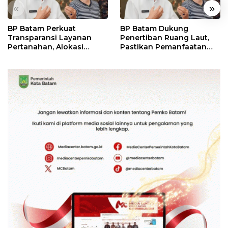
«
»
BP Batam Perkuat
BP Batam Dukung
Transparansi Layanan
Penertiban Ruang Laut,
Pertanahan, Alokasi
Pastikan Pemanfaatan
Tanah Reguler Segera
Sesuai Aturan
Hadir Melalui LMS