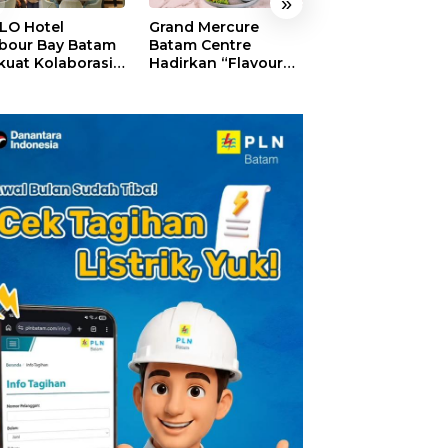
»
LO Hotel
Grand Mercure
HARRIS Resort
bour Bay Batam
Batam Centre
Waterfront Bat
kuat Kolaborasi
Hadirkan “Flavours
Rayakan HUT ke
gan Media
of Nusantara”,
Tebar Giveaway
alui YELLO
Rayakan HUT RI
Diskon Mengin
nect
dengan Cita Rasa
24%
Kuliner Indonesia