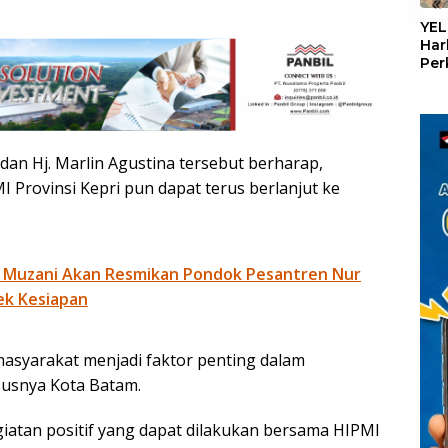
«
YEL
Har
Per
den
mel
Con
an Hj. Marlin Agustina tersebut berharap,
 Provinsi Kepri pun dapat terus berlanjut ke
 Muzani Akan Resmikan Pondok Pesantren Nur
ek Kesiapan
masyarakat menjadi faktor penting dalam
usnya Kota Batam.
giatan positif yang dapat dilakukan bersama HIPMI