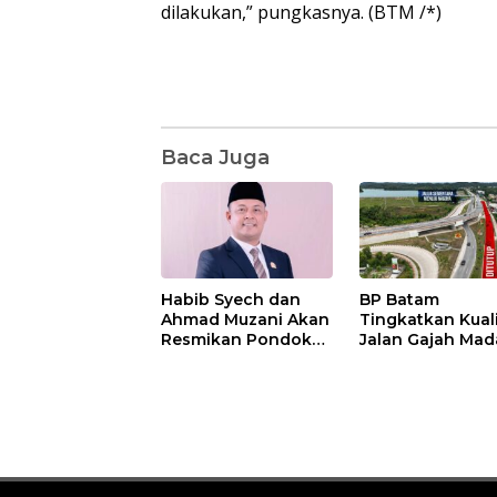
dilakukan,” pungkasnya. (BTM /*)
Baca Juga
Habib Syech dan
BP Batam
Ahmad Muzani Akan
Tingkatkan Kual
Resmikan Pondok
Jalan Gajah Mad
Pesantren Nur Iman
Pengguna Jalan
di Pulau Kasu, Iman
Diminta Ekstra H
Sutiawan Cek
hati
Kesiapan