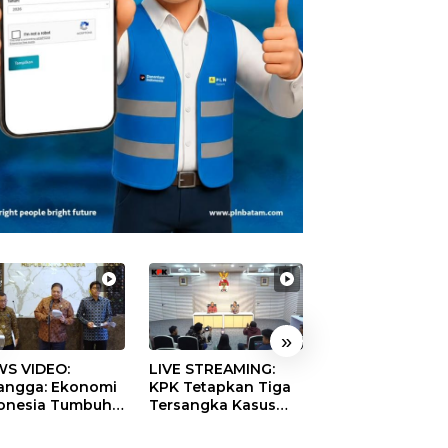
»
S VIDEO:
LIVE STREAMING:
TERBONGKAR!
langga: Ekonomi
KPK Tetapkan Tiga
Ratusan Rekeni
onesia Tumbuh
Tersangka Kasus
Virtual SPPG Fikt
9 Persen pada
Dugaan Korupsi
Diduga Terima 
ester II 2026
Digitalisasi SPBU
Rp311 Miliar, Ka