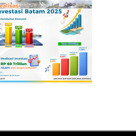
Pertamina
Dilaporkan ke
Kejaksaan