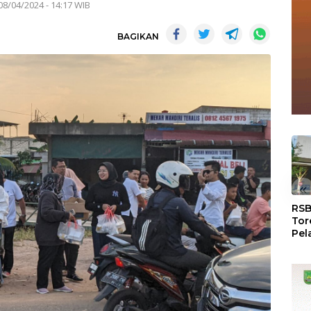
08/04/2024 - 14:17 WIB
BAGIKAN
«
RSB
Tor
Pel
Dun
Dia
WS