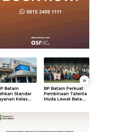
»
P Batam
BP Batam Perkuat
Perkuat Sinergi
ehkan Standar
Pembinaan Talenta
Kelembagaan, 
ayanan Kelas
Muda Lewat Batam
Batam dan BPO
ia, Raih
Prime International
Pastikan Pelay
mond Status dari
Grassroot Football
dan Ketersedia
O
Festival 2026
Obat Aman