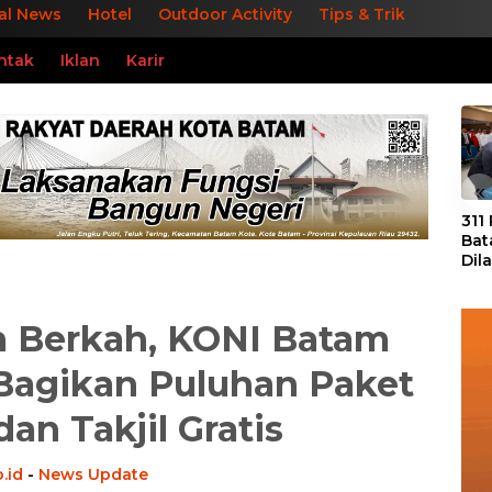
al News
Hotel
Outdoor Activity
Tips & Trik
ntak
Iklan
Karir
«
311
Bat
Dil
Tek
dan
 Berkah, KONI Batam
Bagikan Puluhan Paket
an Takjil Gratis
.id
-
News Update