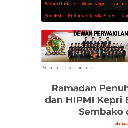
Batam Update
News Kepri
Nasion
Redaksi
Pedoman Media Siber
Ko
Beranda
News Update
Ramadan Penuh
dan HIPMI Kepri 
Sembako d
btm.co