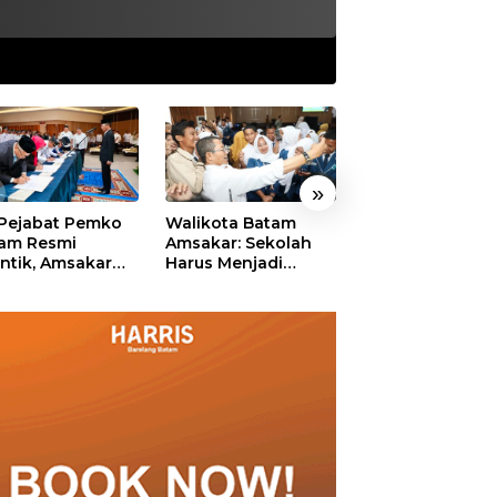
»
 Pejabat Pemko
Walikota Batam
Ekonomi Batam
am Resmi
Amsakar: Sekolah
Diproyeksikan
antik, Amsakar
Harus Menjadi
Tumbuh hingga 
ankan Integritas
Ruang Aman bagi
Persen, Pemko
 Pelayanan
Anak untuk Tumbuh
Naikkan Target
dan Berprestasi
Pendapatan Da