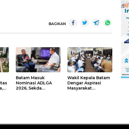
BAGIKAN
Batam Masuk
Wakil Kepala Batam
itas
Nominasi ADLGA
Dengar Aspirasi
a,
2026, Sekda
Masyarakat
Firmansyah
Rempang – Galang:
ati-
Paparkan
Pastikan
Transformasi Digital
Pembangunan
Berbasis Data
Sekolah Rakyat
Berorientasi
Pengembangan
Masa Depan